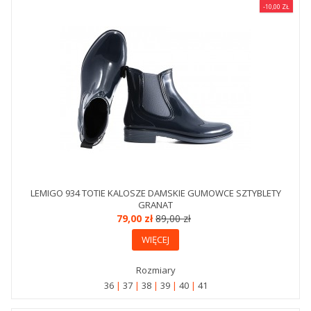
-10,00 ZŁ
LEMIGO 934 TOTIE KALOSZE DAMSKIE GUMOWCE SZTYBLETY
GRANAT
79,00 zł
89,00 zł
WIĘCEJ
Rozmiary
36
37
38
39
40
41