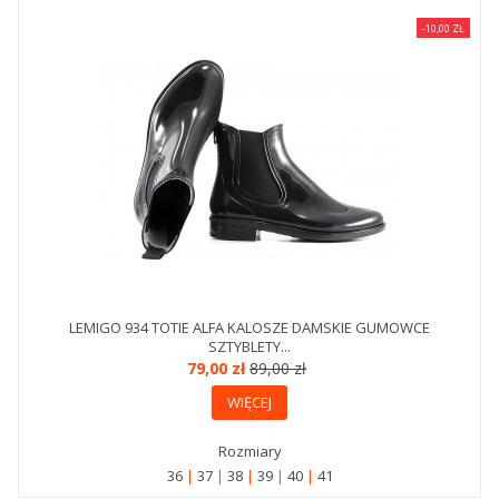
-10,00 ZŁ
LEMIGO 934 TOTIE ALFA KALOSZE DAMSKIE GUMOWCE
SZTYBLETY...
79,00 zł
89,00 zł
WIĘCEJ
Rozmiary
36
37
38
39
40
41