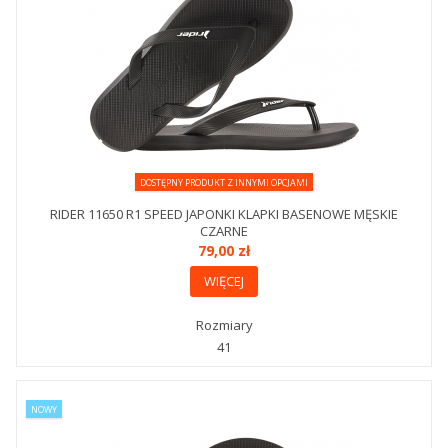
DOSTĘPNY PRODUKT Z INNYMI OPCJAMI
RIDER 11650 R1 SPEED JAPONKI KLAPKI BASENOWE MĘSKIE
CZARNE
79,00 zł
WIĘCEJ
Rozmiary
41
NOWY