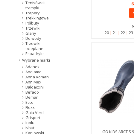
Tenisówki i
6
trampki
Trapery
Trekkingowe
Półbuty
R
Trzewiki
20
21
22
2
Glany
Do wody
Trzewiki
ocieplane
Espadryle
Wybrane marki
Adanex
Andiamo
Anna Roman
Ann Mex
Baldaccini
Befado
Demar
Ecco
Flexx
Gaia Verdi
Grisport
Inblu
Ivbut
GO KIDS ARCTIS 
Kaniowski