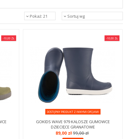
Pokaż: 21
Sortuj wg
-10,00 ZŁ
-10,00 ZŁ
DOSTĘPNY PRODUKT Z INNYMI OPCJAMI
WCE
GOKIDS WAVE 979 KALOSZE GUMOWCE
DZIECIĘCE GRANATOWE
89,00 zł
99,00 zł