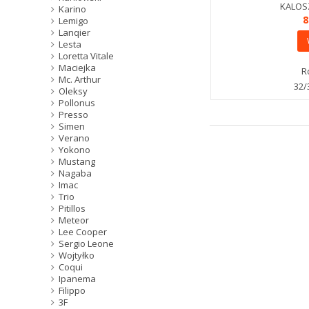
KALOSZ
Karino
8
Lemigo
Lanqier
Lesta
Loretta Vitale
Maciejka
R
Mc. Arthur
32/
Oleksy
Pollonus
Presso
Simen
Verano
Yokono
Mustang
Nagaba
Imac
Trio
Pitillos
Meteor
Lee Cooper
Sergio Leone
Wojtyłko
Coqui
Ipanema
Filippo
3F