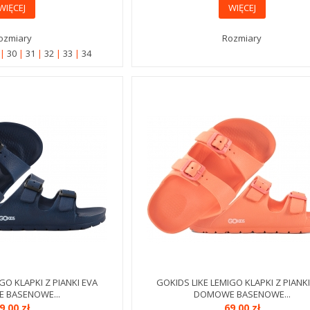
WIĘCEJ
WIĘCEJ
ozmiary
Rozmiary
9
30
31
32
33
34
GO KLAPKI Z PIANKI EVA
GOKIDS LIKE LEMIGO KLAPKI Z PIANKI
 BASENOWE...
DOMOWE BASENOWE...
9,00 zł
69,00 zł