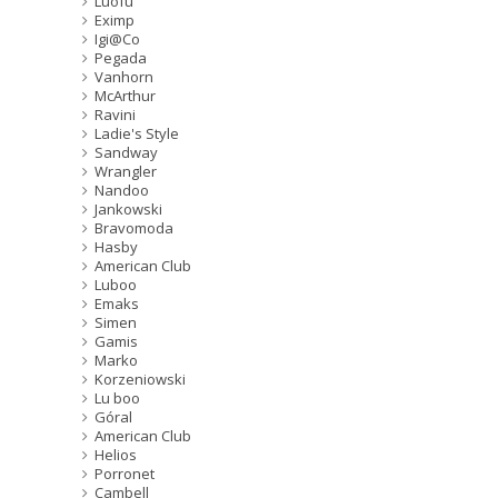
Luofu
Eximp
Igi@Co
Pegada
Vanhorn
McArthur
Ravini
Ladie's Style
Sandway
Wrangler
Nandoo
Jankowski
Bravomoda
Hasby
American Club
Luboo
Emaks
Simen
Gamis
Marko
Korzeniowski
Lu boo
Góral
American Club
Helios
Porronet
Cambell