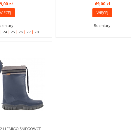
9,00 zł
69,00 zł
WIĘCEJ
WIĘCEJ
ozmiary
Rozmiary
3
24
25
26
27
28
921 LEMIGO ŚNIEGOWCE