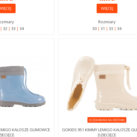
WIĘCEJ
WIĘCEJ
ozmiary
Rozmiary
1
32
33
34
30
31
33
34
OCZEKIWANIE NA DOSTAWĘ
LEMIGO KALOSZE GUMOWCE
GOKIDS 951 KIMMY LEMIGO KALOSZE 
ZIECIĘCE
DZIECIĘCE