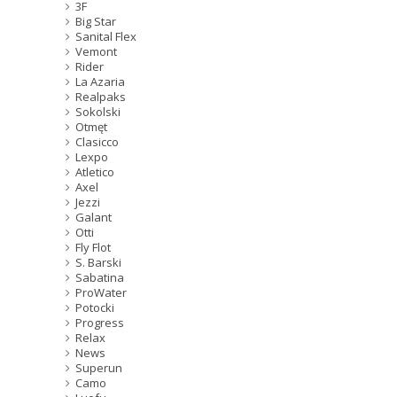
3F
Big Star
Sanital Flex
Vemont
Rider
La Azaria
Realpaks
Sokolski
Otmęt
Clasicco
Lexpo
Atletico
Axel
Jezzi
Galant
Otti
Fly Flot
S. Barski
Sabatina
ProWater
Potocki
Progress
Relax
News
Superun
Camo