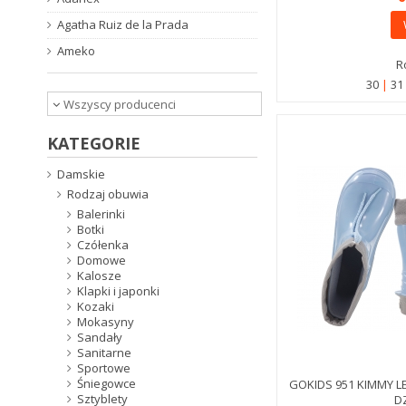
Agatha Ruiz de la Prada
Ameko
R
30
3
Wszyscy producenci
KATEGORIE
Damskie
Rodzaj obuwia
Balerinki
Botki
Czółenka
Domowe
Kalosze
Klapki i japonki
Kozaki
Mokasyny
Sandały
Sanitarne
Sportowe
Śniegowce
GOKIDS 951 KIMMY 
Sztyblety
D