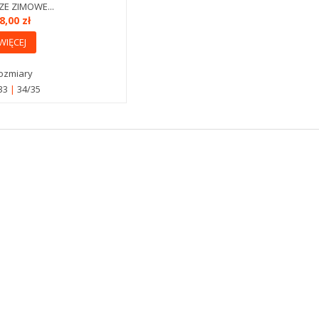
E ZIMOWE...
8,00 zł
WIĘCEJ
ozmiary
33
34/35