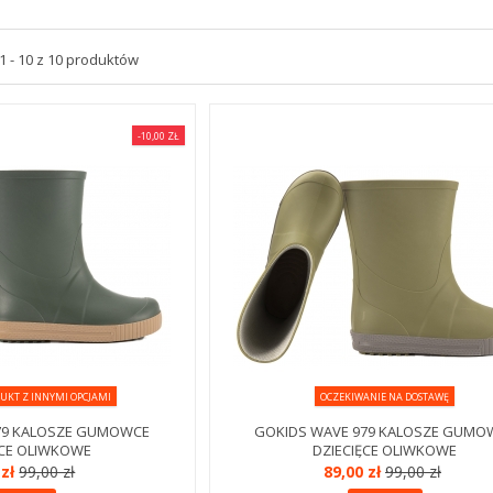
 - 10 z 10 produktów
-10,00 ZŁ
UKT Z INNYMI OPCJAMI
OCZEKIWANIE NA DOSTAWĘ
79 KALOSZE GUMOWCE
GOKIDS WAVE 979 KALOSZE GUMO
ĘCE OLIWKOWE
DZIECIĘCE OLIWKOWE
 zł
99,00 zł
89,00 zł
99,00 zł