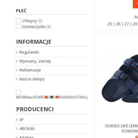
PŁEĆ
R
Chłopcy
(6)
25
26
27
2
Dziewczynki
(8)
INFORMACJE
Regulamin
Wymiany, zwroty
Reklamacje
Nasze sklepy
PRODUCENCI
3F
GOKIDS LIKE LEMI
ABCKids
DOMOWE
6
Adanex