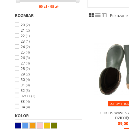
65 zł - 95 zł
ROZMIAR
Pokazane 1
20
(2)
21
(2)
22
(1)
23
(1)
24
(2)
25
(4)
26
(3)
27
(4)
28
(2)
29
(2)
30
(4)
31
(4)
32
(3)
32/33
(2)
33
(4)
DOSTĘPNY PROD
34
(4)
34/35
(2)
GOKIDS WAVE 9
KOLOR
35
(1)
DZIECI
89,00