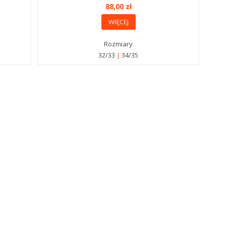
88,00 zł
WIĘCEJ
Rozmiary
32/33
34/35