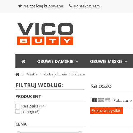
Najczęściej kupowane
Kontakt z nami
OBUWIE DAMSKIE
OBUWIE MĘSKIE
Męskie
Rodzaj obuwia
Kalosze
FILTRUJ WEDŁUG:
Kalosze
PRODUCENT
Pokazane 1
Realpaks
(14)
Pokaż wszystkie
Lemigo
(6)
CENA