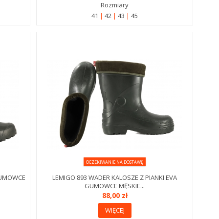
Rozmiary
41
42
43
45
OCZEKIWANIE NA DOSTAWĘ
GUMOWCE
LEMIGO 893 WADER KALOSZE Z PIANKI EVA
GUMOWCE MĘSKIE...
88,00 zł
WIĘCEJ