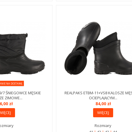
ANIE NA DOSTAWĘ
9/7 ŚNIEGOWCE MĘSKIE
REALPAKS ETBM-11+VS8 KALOSZE MĘS
E ZIMOWE...
OCIEPLAJĄCYM...
6,00 zł
84,00 zł
WIĘCEJ
WIĘCEJ
ozmiary
Rozmiary