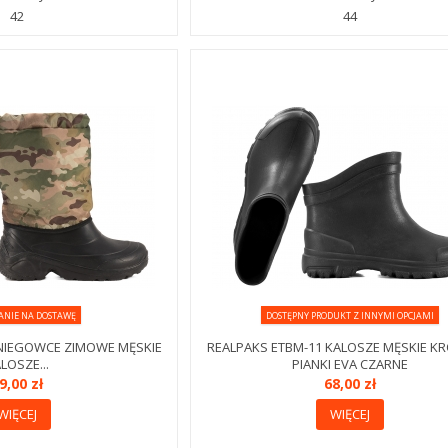
42
44
ANIE NA DOSTAWĘ
DOSTĘPNY PRODUKT Z INNYMI OPCJAMI
ŚNIEGOWCE ZIMOWE MĘSKIE
REALPAKS ETBM-11 KALOSZE MĘSKIE KR
LOSZE...
PIANKI EVA CZARNE
9,00 zł
68,00 zł
WIĘCEJ
WIĘCEJ