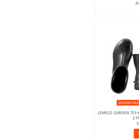
R
DOSTĘPNY PROD
LEMIGO GARDEN 753
Z P
7