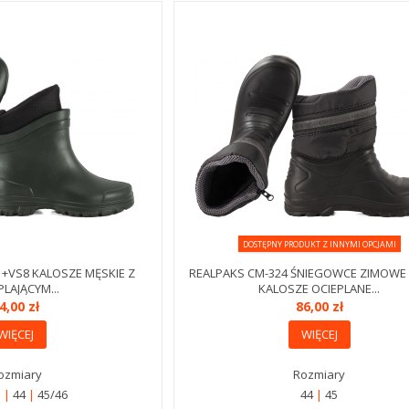
DOSTĘPNY PRODUKT Z INNYMI OPCJAMI
+VS8 KALOSZE MĘSKIE Z
REALPAKS CM-324 ŚNIEGOWCE ZIMOWE
PLAJĄCYM...
KALOSZE OCIEPLANE...
4,00 zł
86,00 zł
WIĘCEJ
WIĘCEJ
ozmiary
Rozmiary
3
44
45/46
44
45