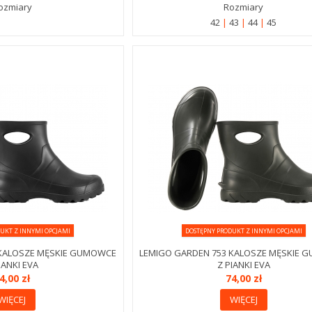
ozmiary
Rozmiary
42
43
44
45
UKT Z INNYMI OPCJAMI
DOSTĘPNY PRODUKT Z INNYMI OPCJAMI
 KALOSZE MĘSKIE GUMOWCE
LEMIGO GARDEN 753 KALOSZE MĘSKIE 
IANKI EVA
Z PIANKI EVA
4,00 zł
74,00 zł
WIĘCEJ
WIĘCEJ