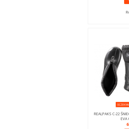
R
OCZEKIW
REALPAKS C-22 ŚN
EVA 
6