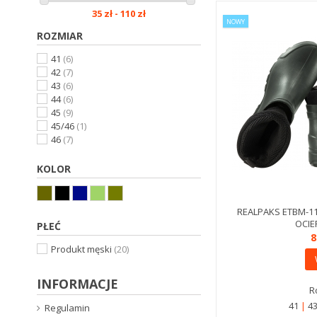
35 zł - 110 zł
NOWY
ROZMIAR
41
(6)
42
(7)
43
(6)
44
(6)
45
(9)
45/46
(1)
46
(7)
KOLOR
REALPAKS ETBM-11
OCIE
PŁEĆ
8
Produkt męski
(20)
INFORMACJE
R
41
4
Regulamin