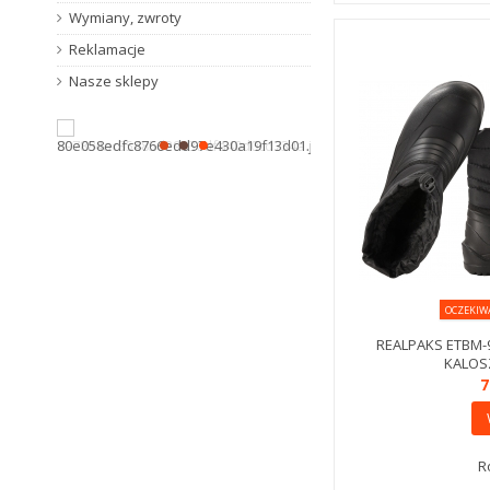
Wymiany, zwroty
Reklamacje
Nasze sklepy
OCZEKIW
REALPAKS ETBM-
KALOSZ
7
R