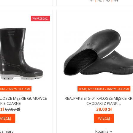
41
42
43
44
WYPRZEDAŻ!
UKT Z INNYMI OPCJAMI
DOSTĘPNY PRODUKT Z INNYMI OPCJAMI
KALOSZE MĘSKIE GUMOWCE
REALPAKS ETS-04 KALOSZE MĘSKIE KR
KIE CZARNE
CHODAKI Z PIANKI...
 zł
69,00 zł
38,00 zł
WIĘCEJ
WIĘCEJ
ozmiary
Rozmiary