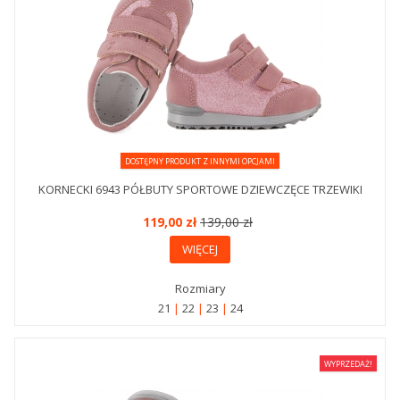
DOSTĘPNY PRODUKT Z INNYMI OPCJAMI
KORNECKI 6943 PÓŁBUTY SPORTOWE DZIEWCZĘCE TRZEWIKI
119,00 zł
139,00 zł
WIĘCEJ
Rozmiary
21
22
23
24
WYPRZEDAŻ!