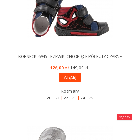
KORNECKI 6945 TRZEWIKI CHŁOPIĘCE PÓŁBUTY CZARNE
126,00 zł
149,00 zł
WIĘCEJ
Rozmiary
20
21
22
23
24
25
-20,00 ZŁ