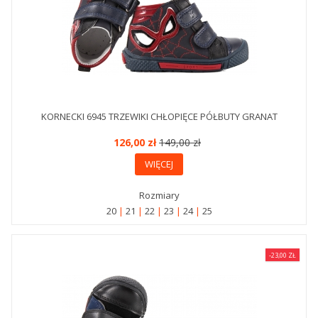
KORNECKI 6945 TRZEWIKI CHŁOPIĘCE PÓŁBUTY GRANAT
126,00 zł
149,00 zł
WIĘCEJ
Rozmiary
20
21
22
23
24
25
-23,00 ZŁ