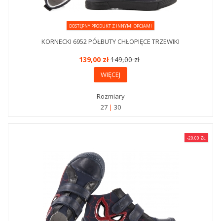
DOSTĘPNY PRODUKT Z INNYMI OPCJAMI
KORNECKI 6952 PÓŁBUTY CHŁOPIĘCE TRZEWIKI
139,00 zł
149,00 zł
WIĘCEJ
Rozmiary
27
30
-20,00 ZŁ