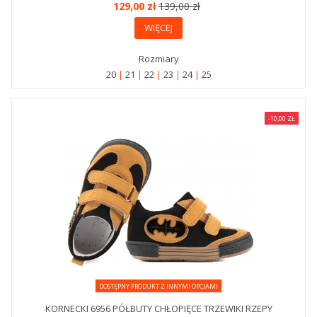
129,00 zł
139,00 zł
WIĘCEJ
Rozmiary
20
21
22
23
24
25
-10,00 ZŁ
DOSTĘPNY PRODUKT Z INNYMI OPCJAMI
KORNECKI 6956 PÓŁBUTY CHŁOPIĘCE TRZEWIKI RZEPY