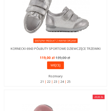
DOSTĘPNY PRODUKT Z INNYMI OPCJAMI
KORNECKI 6943 PÓŁBUTY SPORTOWE DZIEWCZĘCE TRZEWIKI
119,00 zł
139,00 zł
WIĘCEJ
Rozmiary
21
22
23
24
25
-20,00 ZŁ