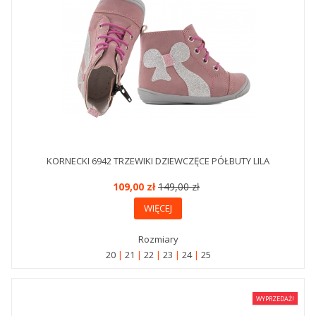
KORNECKI 6942 TRZEWIKI DZIEWCZĘCE PÓŁBUTY LILA
109,00 zł
149,00 zł
WIĘCEJ
Rozmiary
20
21
22
23
24
25
WYPRZEDAŻ!