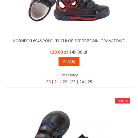
KORNECKI 6946 PÓŁBUTY CHŁOPIĘCE TRZEWIKI GRANATOWE
129,00 zł
149,00 zł
WIĘCEJ
Rozmiary
20
21
22
23
24
25
-20,00 ZŁ