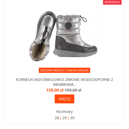
WYPRZEDAŻ!
DOSTĘPNY PRODUKT Z INNYMI OPCJAMI
KORNECKI 6920 ŚNIEGOWCE ZIMOWE WODOODPORNE Z
MEMBRANĄ...
139,00 zł
159,00 zł
WIĘCEJ
Rozmiary
28
29
30