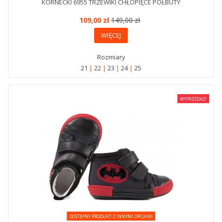
KORNECKI 6955 TRZEWIKI CHŁOPIĘCE PÓŁBUTY
109,00 zł
149,00 zł
WIĘCEJ
Rozmiary
21
22
23
24
25
WYPRZEDAŻ!
DOSTĘPNY PRODUKT Z INNYMI OPCJAMI