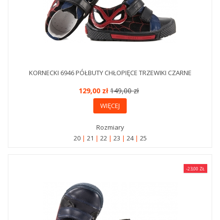
KORNECKI 6946 PÓŁBUTY CHŁOPIĘCE TRZEWIKI CZARNE
129,00 zł
149,00 zł
WIĘCEJ
Rozmiary
20
21
22
23
24
25
-23,00 ZŁ