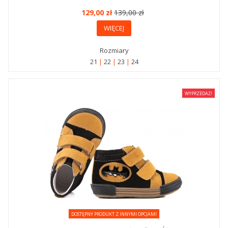
129,00 zł
139,00 zł
WIĘCEJ
Rozmiary
21
22
23
24
WYPRZEDAŻ!
DOSTĘPNY PRODUKT Z INNYMI OPCJAMI