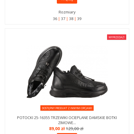
Rozmiary
36
37
38
39
WYPRZEDAŻ!
DOSTĘPNY PRODUKT Z INNYMI OPCJAMI
POTOCKI 25-16355 TRZEWIKI OCIEPLANE DAMSKIE BOTKI
ZIMOWE...
89,00 zł
129,00 zł