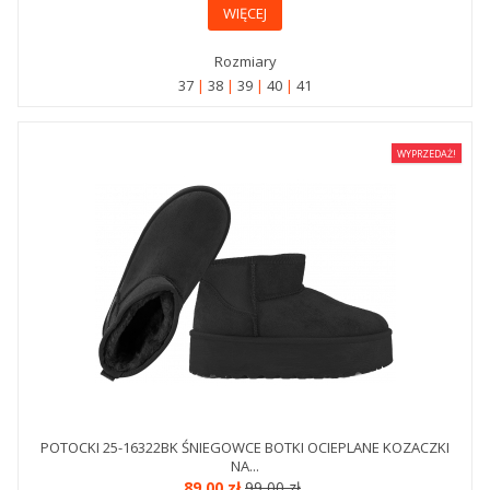
WIĘCEJ
Rozmiary
37
38
39
40
41
WYPRZEDAŻ!
POTOCKI 25-16322BK ŚNIEGOWCE BOTKI OCIEPLANE KOZACZKI
NA...
89,00 zł
99,00 zł