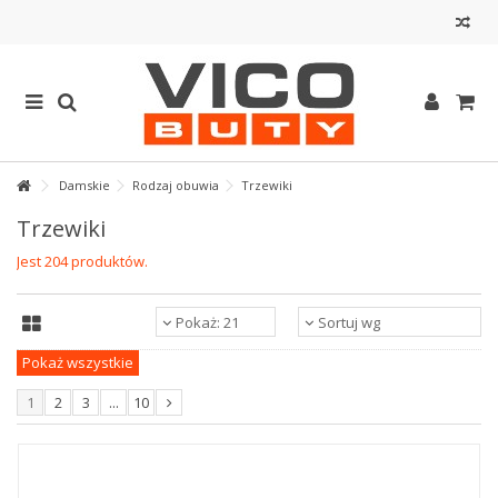
Damskie
Rodzaj obuwia
Trzewiki
Trzewiki
Jest 204 produktów.
Pokaż: 21
Sortuj wg
Pokaż wszystkie
1
2
3
...
10