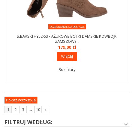
OCZEKIWANIE NA DOSTAWĘ
S.BARSKI HY52-537 AŻUROWE BOTKI DAMSKIE KOWBOJKI
ZAMSZOWE...
179,00 zł
WIĘCEJ
Rozmiary
Pokaż wszystkie
1
2
3
...
10
FILTRUJ WEDŁUG: