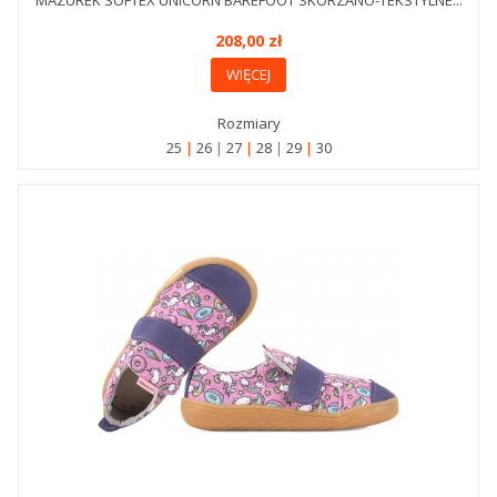
MAZUREK SOFTEX UNICORN BAREFOOT SKÓRZANO-TEKSTYLNE...
208,00 zł
WIĘCEJ
Rozmiary
25
26
27
28
29
30