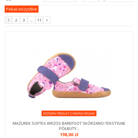
Pokaż wszystkie
1
2
3
...
11
DOSTĘPNY PRODUKT Z INNYMI OPCJAMI
MAZUREK SOFTEX WRZOS BAREFOOT SKÓRZANO-TEKSTYLNE
PÓŁBUTY...
198,00 zł