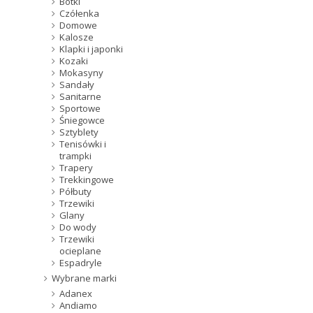
Botki
Czółenka
Domowe
Kalosze
Klapki i japonki
Kozaki
Mokasyny
Sandały
Sanitarne
Sportowe
Śniegowce
Sztyblety
Tenisówki i
trampki
Trapery
Trekkingowe
Półbuty
Trzewiki
Glany
Do wody
Trzewiki
ocieplane
Espadryle
Wybrane marki
Adanex
Andiamo