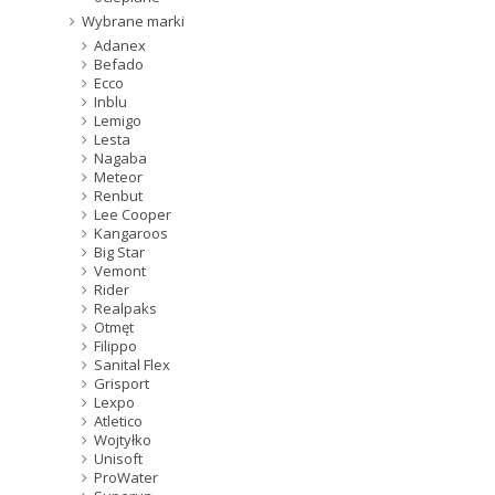
Wybrane marki
Adanex
Befado
Ecco
Inblu
Lemigo
Lesta
Nagaba
Meteor
Renbut
Lee Cooper
Kangaroos
Big Star
Vemont
Rider
Realpaks
Otmęt
Filippo
Sanital Flex
Grisport
Lexpo
Atletico
Wojtyłko
Unisoft
ProWater