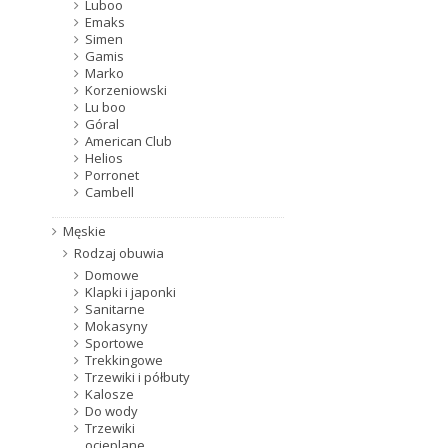
Luboo
Emaks
Simen
Gamis
Marko
Korzeniowski
Lu boo
Góral
American Club
Helios
Porronet
Cambell
Męskie
Rodzaj obuwia
Domowe
Klapki i japonki
Sanitarne
Mokasyny
Sportowe
Trekkingowe
Trzewiki i półbuty
Kalosze
Do wody
Trzewiki
ocieplane