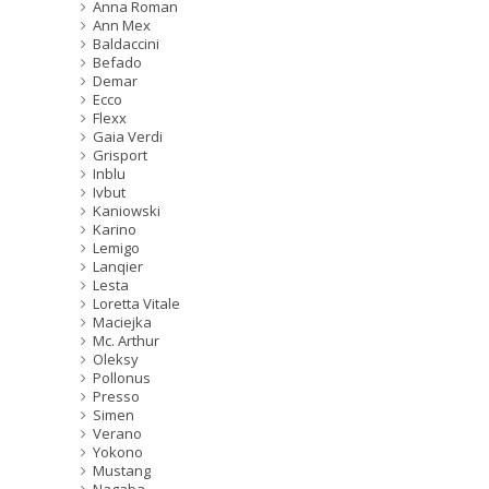
Anna Roman
Ann Mex
Baldaccini
Befado
Demar
Ecco
Flexx
Gaia Verdi
Grisport
Inblu
Ivbut
Kaniowski
Karino
Lemigo
Lanqier
Lesta
Loretta Vitale
Maciejka
Mc. Arthur
Oleksy
Pollonus
Presso
Simen
Verano
Yokono
Mustang