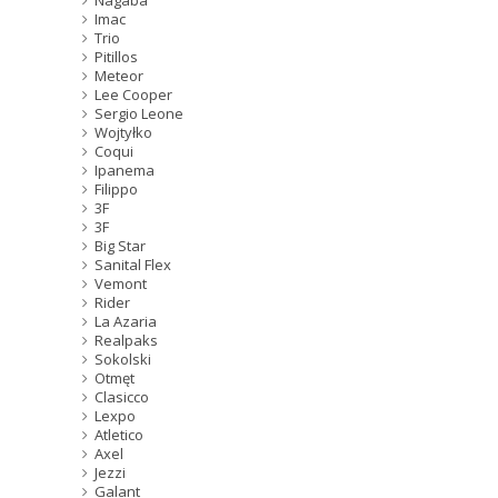
Nagaba
Imac
Trio
Pitillos
Meteor
Lee Cooper
Sergio Leone
Wojtyłko
Coqui
Ipanema
Filippo
3F
3F
Big Star
Sanital Flex
Vemont
Rider
La Azaria
Realpaks
Sokolski
Otmęt
Clasicco
Lexpo
Atletico
Axel
Jezzi
Galant