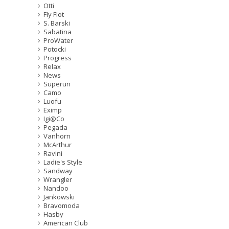
Otti
Fly Flot
S. Barski
Sabatina
ProWater
Potocki
Progress
Relax
News
Superun
Camo
Luofu
Eximp
Igi@Co
Pegada
Vanhorn
McArthur
Ravini
Ladie's Style
Sandway
Wrangler
Nandoo
Jankowski
Bravomoda
Hasby
American Club