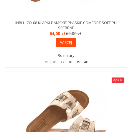
INBLU ZO-08 KLAPKI DAMSKIE PŁASKIE COMFORT SOFT PU
SREBRNE
64,00 zł
69,00 zł
WIĘCEJ
Rozmiary
35
36
37
38
39
40
-5,00 ZŁ