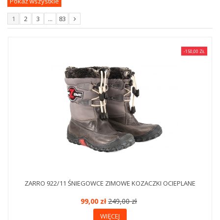
Pokaż wszystkie
1
2
3
...
83
-150,00 ZŁ
ZARRO 922/11 ŚNIEGOWCE ZIMOWE KOZACZKI OCIEPLANE
99,00 zł
249,00 zł
WIĘCEJ