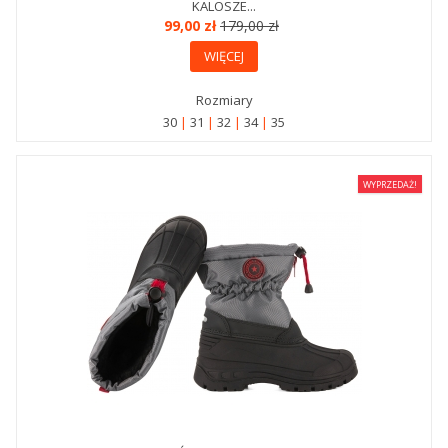
KALOSZE...
99,00 zł
179,00 zł
WIĘCEJ
Rozmiary
30
31
32
34
35
WYPRZEDAŻ!