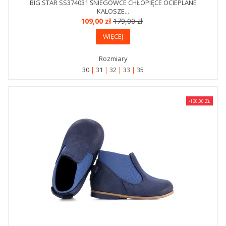
BIG STAR SS374031 ŚNIEGOWCE CHŁOPIĘCE OCIEPLANE
KALOSZE...
109,00 zł
179,00 zł
WIĘCEJ
Rozmiary
30
31
32
33
35
-130,00 ZŁ