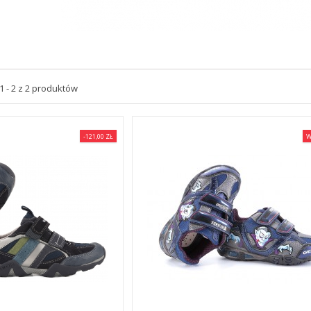
 - 2 z 2 produktów
-121,00 ZŁ
W