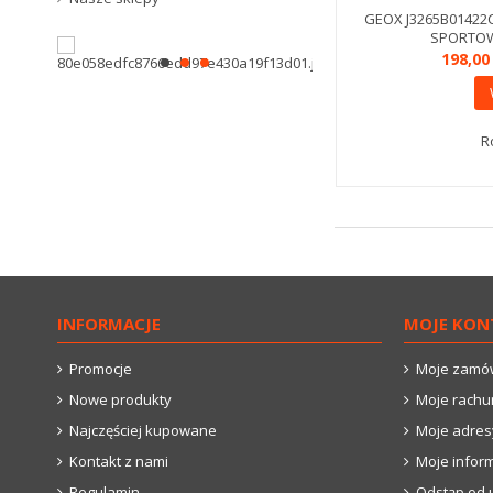
GEOX J3265B01422
SPORTOWE
198,00
R
INFORMACJE
MOJE KON
Promocje
Moje zamó
Nowe produkty
Moje rachu
Najczęściej kupowane
Moje adres
Kontakt z nami
Moje infor
Regulamin
Odstąp od 