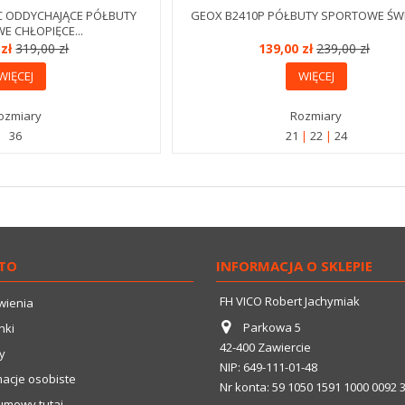
C ODDYCHAJĄCE PÓŁBUTY
GEOX B2410P PÓŁBUTY SPORTOWE ŚW
 CHŁOPIĘCE...
 zł
319,00 zł
139,00 zł
239,00 zł
WIĘCEJ
WIĘCEJ
ozmiary
Rozmiary
36
21
22
24
TO
INFORMACJA O SKLEPIE
FH VICO Robert Jachymiak
wienia
Parkowa 5
nki
42-400 Zawiercie
y
NIP: 649-111-01-48
macje osobiste
Nr konta: 59 1050 1591 1000 0092 
umowy tutaj