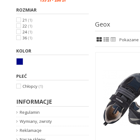
135 zł - 200 zł
ROZMIAR
21
(1)
Geox
22
(1)
24
(1)
36
(1)
Pokazane 1
KOLOR
PŁEĆ
Chłopcy
(1)
INFORMACJE
Regulamin
Wymiany, zwroty
Reklamacje
Nasze sklepy