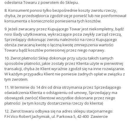
odesłania Towaru z powrotem do Sklepu.
8. Konsument ponosi tylko bezpośrednie koszty zwrotu rzeczy,
chyba, że przedsiębiorca zgodził się je ponieść lub nie poinformował
konsumenta o konieczności poniesienia tych kosztów.
9. Jeżeli zwracany przez Kupującego Towar jest niekompletny, bądź
nosi ślady użytkowania, wykraczające poza zwykły zarząd rzeczą,
Sprzedający dokonując zwrotu należności na rzecz Kupującego
obniża zwracaną kwotę o łączną kwotę zmniejszenia wartości
Towaru bądź kosztów poniesionej przez niego naprawy.
10. Zwrot płatności Sklep dokonuje przy użyciu takich samych
sposobów płatności, jakie zostały przez Klienta użyte w pierwotnej
transakcji, chyba że Klient wyraźnie zgodził się na inne rozwiązanie.
W każdym przypadku Klient nie poniesie żadnych opłat w związku z
tym zwrotem.
11. W terminie do 14 dni od dnia otrzymania przez Sprzedającego
oświadczenia Klienta o odstąpieniu od umowy, Sprzedający ma
obowiązek zwrócić Klientowi wszystkie dokonane przez niego
płatności (w tym koszty dostarczenia rzeczy do klienta)
12. Zwrot towaru odbywa się na adres sklepu stacjonarnego:
F.H.Vico Robert Jachymiak, ul. Parkowa 5, 42-400 Zawiercie