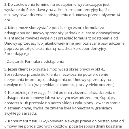
3. Do zachowania terminu na odstąpienie wystarczające jest
wysłanie do Sprzedawcy na adres korespondencyjny bądź e-
mailowy oświadczenia o odstąpieniu od umowy przed upływem 14
dni.
4. Klient może skorzystać z poniższego wzoru formularza
odstąpienia od Umowy sprzedaży, jednak nie jest to obowiązkowe.
Klient może również wypełnić i przesłać formularz odstąpienia od
Umowy sprzedaży lub jakiekolwiek inne jednoznaczne oświadczenie
poprzez pocztę elektroniczną na adres korespondencyjny
Sprzedającego.
Załącznik: Formularz odstąpienia
5. Jeżeli Klient skorzysta z możliwości określonych w pkt 4.,
Sprzedawca prześle do Klienta niezwłocznie potwierdzenie
otrzymania informacji o odstąpieniu od Umowy sprzedaży na
trwałym nośniku (na przykład za pomocą poczty elektronicznej).
6. Nie później niż w ciągu 14 dni od dnia złożenia oświadczenia o
odstąpieniu od umowy lub wraz z tym oświadczeniem, Kupujący
dostarcza lub przesyła na adres Sklepu zakupiony Towar w stanie
niezmienionym, chyba, że zmiana była konieczna w granicach
zwykłego zarządu.
7. Konsument z tytułu wykonywania swego prawa do odstąpienia od
umowy nie ponosi żadnych kosztów, poza bezpośrednimi kosztami