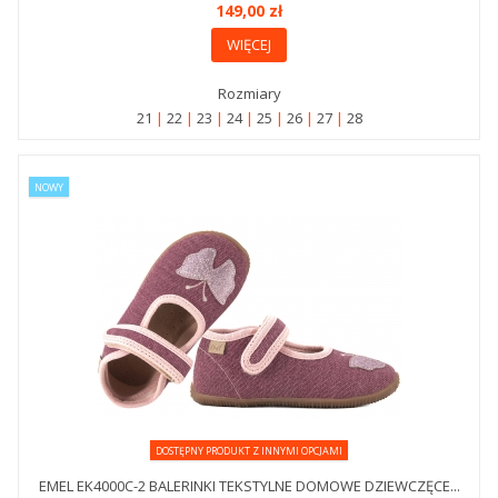
149,00 zł
WIĘCEJ
Rozmiary
21
22
23
24
25
26
27
28
NOWY
DOSTĘPNY PRODUKT Z INNYMI OPCJAMI
EMEL EK4000C-2 BALERINKI TEKSTYLNE DOMOWE DZIEWCZĘCE...