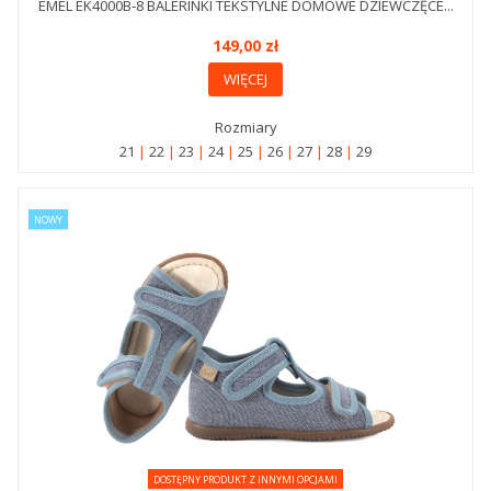
EMEL EK4000B-8 BALERINKI TEKSTYLNE DOMOWE DZIEWCZĘCE...
149,00 zł
WIĘCEJ
Rozmiary
21
22
23
24
25
26
27
28
29
NOWY
DOSTĘPNY PRODUKT Z INNYMI OPCJAMI