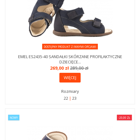
DOSTĘPNY PRODUKT Z INNYMI OPCJAMI
EMEL ES2435-40 SANDAŁKI SKÓRZANE PROFILAKTYCZNE
DZIECIĘCE...
269,00 zł
289,00 zł
WIĘCEJ
Rozmiary
22
23
NOWY
-20,00 ZŁ