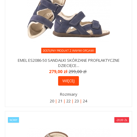
DOSTĘPNY PRODUKT Z INNYMI OPCJAMI
EMEL ES2086-50 SANDAŁKI SKÓRZANE PROFILAKTYCZNE
DZIECIĘCE...
279,00 zł
299,00 zł
WIĘCEJ
Rozmiary
20
21
22
23
24
NOWY
-20,00 ZŁ