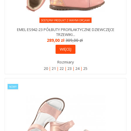
DOSTĘPNY PRODUKT Z INNYMI OPCJAMI
EMEL ES942-23 PÓŁBUTY PROFILAKTYCZNE DZIEWCZĘCE
TRZEWIKI...
289,00 zł
309,00 zł
WIĘCEJ
Rozmiary
20
21
22
23
24
25
NOWY