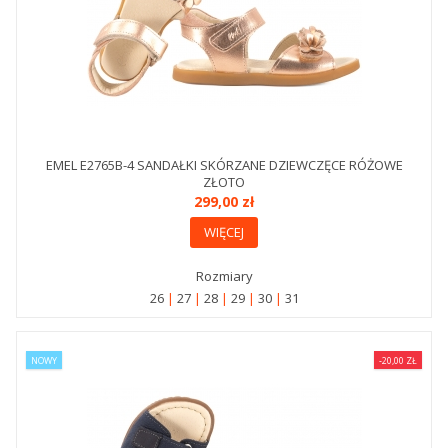
EMEL E2765B-4 SANDAŁKI SKÓRZANE DZIEWCZĘCE RÓŻOWE
ZŁOTO
299,00 zł
WIĘCEJ
Rozmiary
26
27
28
29
30
31
NOWY
-20,00 ZŁ