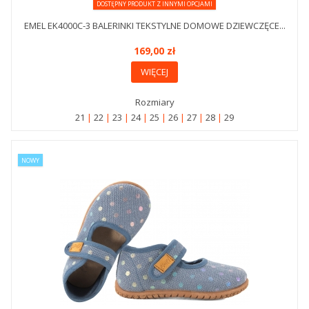
DOSTĘPNY PRODUKT Z INNYMI OPCJAMI
EMEL EK4000C-3 BALERINKI TEKSTYLNE DOMOWE DZIEWCZĘCE...
169,00 zł
WIĘCEJ
Rozmiary
21
22
23
24
25
26
27
28
29
NOWY