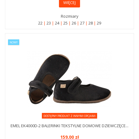
WIĘCEJ
Rozmiary
22
23
24
25
26
27
28
29
NOWY
DOSTĘPNY PRODUKT Z INNYMI OPCJAMI
EMEL EK4000D-2 BALERINKI TEKSTYLNE DOMOWE DZIEWCZĘCE...
159,00 zł