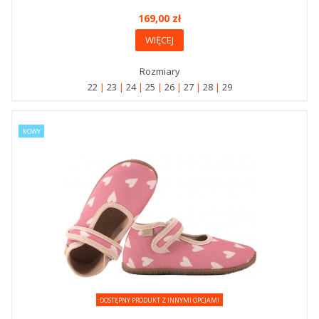
169,00 zł
WIĘCEJ
Rozmiary
22
23
24
25
26
27
28
29
NOWY
DOSTĘPNY PRODUKT Z INNYMI OPCJAMI