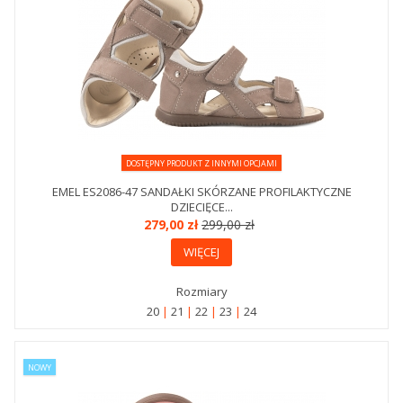
DOSTĘPNY PRODUKT Z INNYMI OPCJAMI
EMEL ES2086-47 SANDAŁKI SKÓRZANE PROFILAKTYCZNE
DZIECIĘCE...
279,00 zł
299,00 zł
WIĘCEJ
Rozmiary
20
21
22
23
24
NOWY