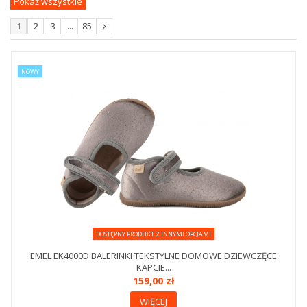
Pokaż wszystkie
1
2
3
...
85
NOWY
DOSTĘPNY PRODUKT Z INNYMI OPCJAMI
EMEL EK4000D BALERINKI TEKSTYLNE DOMOWE DZIEWCZĘCE
KAPCIE...
159,00 zł
WIĘCEJ