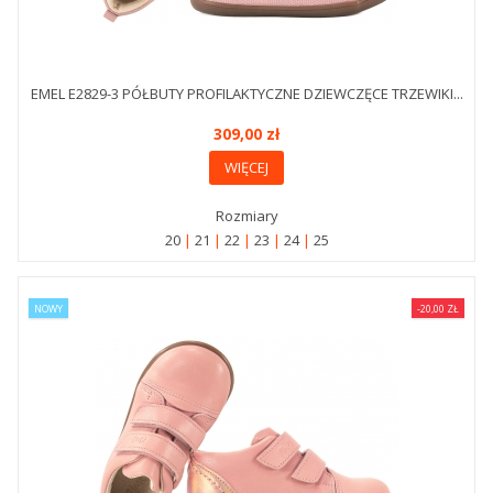
EMEL E2829-3 PÓŁBUTY PROFILAKTYCZNE DZIEWCZĘCE TRZEWIKI...
309,00 zł
WIĘCEJ
Rozmiary
20
21
22
23
24
25
NOWY
-20,00 ZŁ