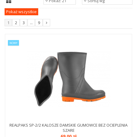
Pokaż: 21
Sortuj wg
Pokaż wszystkie
1
2
3
...
9
NOWY
REALPAKS SP-2/2 KALOSZE DAMSKIE GUMOWCE BEZ OCIEPLENIA
SZARE
69,00 zł