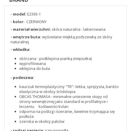
- model:
E2393-1
- kolor:
CZERWONY
- materiał wierzchni:
skóra naturalna - lakierowana
- wnętrze buta:
wyściełane miękką podszewką ze skóry
naturalnej
- wkładka:
skórzana - podklejona pianką (mięciutka)
wyprofilowana
wklejona do buta
- podeszwa:
kauczuk termoplastyczny "TR"- lekka, sprężysta, bardzo
elastyczna w okolicy śródstopia
OBCAS THOMASA - minimalne uniesienie stopy od
strony wewnętrznej jako standard w profilaktyce i
leczeniu koślawości kolan
odporna na poślizg i ścieranie, świetnie trzymająca się
podłoża
szeroka w okolicy palców
- rodzaj zapięcia:
sznurowadła