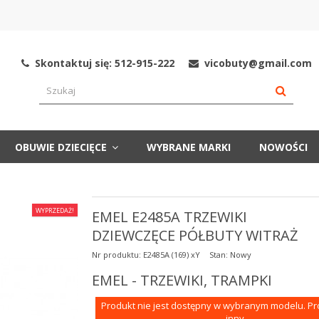
Skontaktuj się: 512-915-222
vicobuty@gmail.com
OBUWIE DZIECIĘCE
WYBRANE MARKI
NOWOŚCI
WYPRZEDAŻ!
EMEL E2485A TRZEWIKI
DZIEWCZĘCE PÓŁBUTY WITRAŻ
Nr produktu:
E2485A (169) xY
Stan:
Nowy
EMEL - TRZEWIKI, TRAMPKI
Produkt nie jest dostępny w wybranym modelu. P
inny.