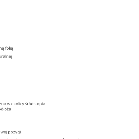
ą folią
ralnej
zna w okolicy śródstopia
odłoża
wej pozycji