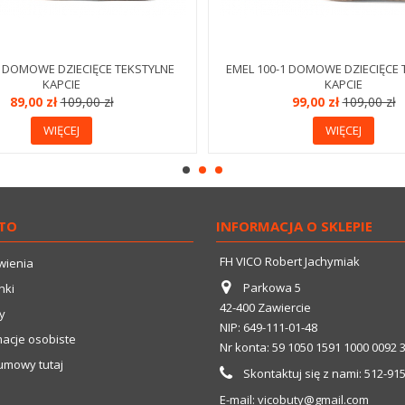
0 DOMOWE DZIECIĘCE TEKSTYLNE
EMEL 100-1 DOMOWE DZIECIĘCE 
KAPCIE
KAPCIE
89,00 zł
109,00 zł
99,00 zł
109,00 zł
WIĘCEJ
WIĘCEJ
TO
INFORMACJA O SKLEPIE
FH VICO Robert Jachymiak
wienia
Parkowa 5
nki
42-400 Zawiercie
y
NIP: 649-111-01-48
macje osobiste
Nr konta: 59 1050 1591 1000 0092 
umowy tutaj
Skontaktuj się z nami:
512-91
E-mail:
vicobuty@gmail.com