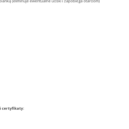
anką (eliminuje ewentualne uciski i zapobiega otarciom)
 certyfikaty: