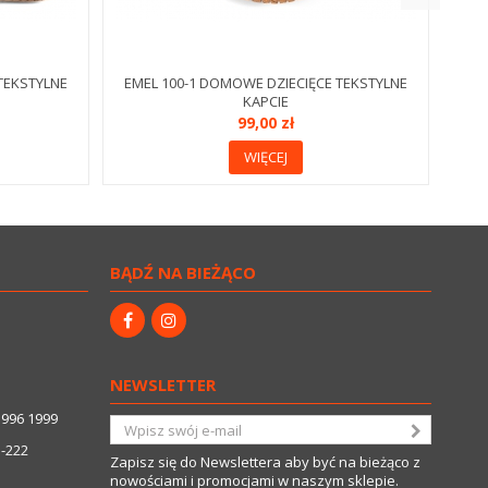
TEKSTYLNE
EMEL 100-1 DOMOWE DZIECIĘCE TEKSTYLNE
KAPCIE
99,00 zł
WIĘCEJ
BĄDŹ NA BIEŻĄCO
NEWSLETTER
3996 1999
5-222
Zapisz się do Newslettera aby być na bieżąco z
nowościami i promocjami w naszym sklepie.