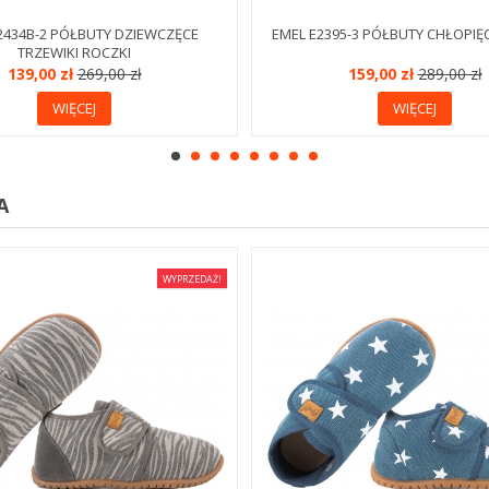
2434B-2 PÓŁBUTY DZIEWCZĘCE
EMEL E2395-3 PÓŁBUTY CHŁOPIĘ
TRZEWIKI ROCZKI
139,00 zł
269,00 zł
159,00 zł
289,00 zł
WIĘCEJ
WIĘCEJ
A
WYPRZEDAŻ!