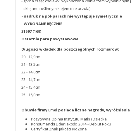
- górna część cholewki wykończona kołnierzem wypełnionym pi
- sklejane roślinnym klejem (nie uczula)
- nadruk na pół-parach nie występuje symetrycznie
- WYKONANE RĘCZNIE
31597 (169)
Ostatnia para powystawowa.
Długości wkładek dla poszczególnych rozmiarów:
20 - 12,9cm
21 - 13,5cm
22 - 14,0cm
23 - 14,7cm
24 - 15,4cm
25 - 16,0cm
Obuwie firmy Emel posiada liczne nagrody, wyróżnienia i
Pozytywna Opinia Instytutu Matki i Dziecka
Konsumencki Lider Jakości 2014 - Debiut Roku
Certyfikat Znak Jakości KidZone