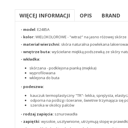
WIĘCEJ INFORMACJI
OPIS
BRAND
- model:
E2485A
- kolor:
WIELOKOLOROWE - "witraż" na jasno różowej skórze
- materiał wierzchni:
skóra naturalna powlekana lakierowan
- wnętrze buta:
wyściełane miękką podszewką ze skóry natu
- wkładka:
skórzana - podklejona pianką (miękka)
wyprofilowana
wklejona do buta
- podeszwa:
kauczuk termoplastyczny "TR"- lekka, sprężysta, elastyc
odporna na poślizg i ścieranie, świetnie trzymająca się p
szeroka w okolicy palców
- rodzaj zapięcia:
sznurowadła
- zapiętki:
wysokie, usztywnione, utrzymują stopę w prawidło