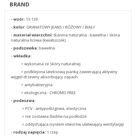
BRAND
- wzór:
13-139
- kolor:
GRANATOWY JEANS / RÓŻOWY / BIAŁY
- materiał wierzchni:
tkanina naturalna - bawełna / skóra
naturalna licowa (kwiatuszek)
- podszewka:
bawełna
- wkładka:
> wykonana ze skóry naturalnej
> podklejona lateksową pianką zawierającą aktywny
węgiel drzewny absorbujący zapach
> antybakteryjna
> ekologiczna - CHROMO FREE
- podeszwa:
> PCV - antypoślizgowa, elastyczna
> nie zostawia śladów na podłodze
> oddychająca (system otworów ułatwiający wentylację)
- rodzaj zapięcia:
1 rzep