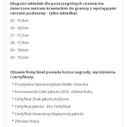
Długości wkładek dla poszczególnych rozmiarów
(mierzone metrem krawieckim do granicy z wystającymi
rantami podeszwy - tylko wkładka):
25 - 15,8cm
26 - 16,5cm
27 - 17,2cm
28 - 17,9cm
29 - 18,6cm
30 - 19,2cm
Obuwie firmy Emel posiada liczne nagrody, wyróżnienia
i certyfikaty:
* Pozytywna Opinia Instytutu Matki i Dziecka
* Konsumencki Lider Jakości 2014 - Debiut Roku
* Certyfikat Znak Jakości KidZone
* Certyfikat Jakości - Eko Certyfikat
* Certyfikat Gwarancja Najwyższej Jakości
* Zdrowa Stopa