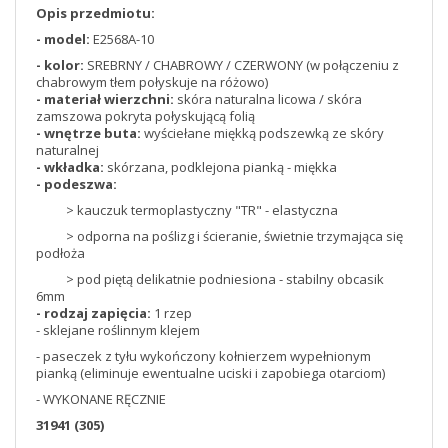
Opis przedmiotu:
- model:
E2568A-10
- kolor:
SREBRNY / CHABROWY / CZERWONY (w połączeniu z
chabrowym tłem połyskuje na różowo)
- materiał wierzchni:
skóra naturalna licowa / skóra
zamszowa pokryta połyskującą folią
- wnętrze buta:
wyściełane miękką podszewką ze skóry
naturalnej
- wkładka:
skórzana, podklejona pianką - miękka
- podeszwa:
> kauczuk termoplastyczny "TR" - elastyczna
> odporna na poślizg i ścieranie, świetnie trzymająca się
podłoża
> pod piętą delikatnie podniesiona - stabilny obcasik
6mm
- rodzaj zapięcia:
1 rzep
- sklejane roślinnym klejem
- paseczek z tyłu wykończony kołnierzem wypełnionym
pianką (eliminuje ewentualne uciski i zapobiega otarciom)
- WYKONANE RĘCZNIE
31941 (305)