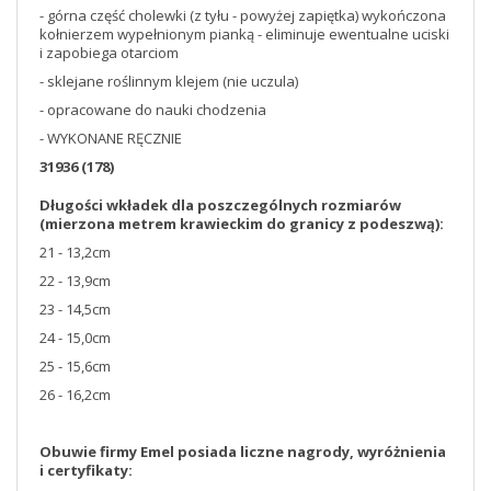
- górna część cholewki (z tyłu - powyżej zapiętka) wykończona
kołnierzem wypełnionym pianką - eliminuje ewentualne uciski
i zapobiega otarciom
- sklejane roślinnym klejem (nie uczula)
- opracowane do nauki chodzenia
- WYKONANE RĘCZNIE
31936 (178)
Długości wkładek dla poszczególnych rozmiarów
(mierzona metrem krawieckim do granicy z podeszwą):
21 - 13,2cm
22 - 13,9cm
23 - 14,5cm
24 - 15,0cm
25 - 15,6cm
26 - 16,2cm
Obuwie firmy Emel posiada liczne nagrody, wyróżnienia
i certyfikaty: