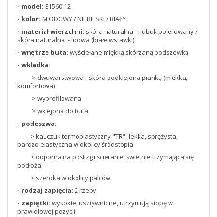
- model:
E1560-12
- kolor:
MIODOWY / NIEBIESKI / BIAŁY
- materiał wierzchni:
skóra naturalna - nubuk polerowany /
skóra naturalna - licowa (białe wstawki)
- wnętrze buta:
wyściełane miękką skórzaną podszewką
- wkładka:
> dwuwarstwowa - skóra podklejona pianką (miękka,
komfortowa)
> wyprofilowana
> wklejona do buta
- podeszwa:
> kauczuk termoplastyczny "TR"- lekka, sprężysta,
bardzo elastyczna w okolicy śródstopia
> odporna na poślizg i ścieranie, świetnie trzymająca się
podłoża
> szeroka w okolicy palców
- rodzaj zapięcia:
2 rzepy
- zapiętki:
wysokie, usztywnione, utrzymują stopę w
prawidłowej pozycji