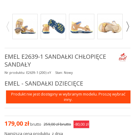
EMEL E2639-1 SANDAŁKI CHŁOPIĘCE
SANDAŁY
Nr produktu:
E2639-1 (200) xY
Stan:
Nowy
EMEL - SANDAŁKI DZIECIĘCE
Produkt nie jest dostępny w wybranym modelu. Proszę wybrać
inny.
179,00 zł
brutto
259,00 zł
brutto
-80,00 zł
Najniższa cena produktu
z dnia