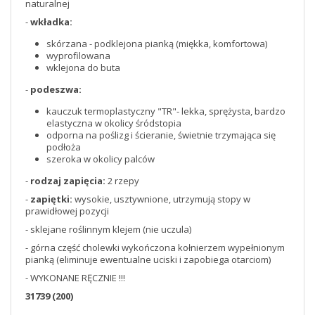
naturalnej
-
wkładka:
skórzana - podklejona pianką (miękka, komfortowa)
wyprofilowana
wklejona do buta
-
podeszwa:
kauczuk termoplastyczny "TR"- lekka, sprężysta, bardzo
elastyczna w okolicy śródstopia
odporna na poślizg i ścieranie, świetnie trzymająca się
podłoża
szeroka w okolicy palców
-
rodzaj zapięcia:
2 rzepy
-
zapiętki:
wysokie, usztywnione, utrzymują stopy w
prawidłowej pozycji
- sklejane roślinnym klejem (nie uczula)
- górna część cholewki wykończona kołnierzem wypełnionym
pianką (eliminuje ewentualne uciski i zapobiega otarciom)
- WYKONANE RĘCZNIE !!!
31739 (200)