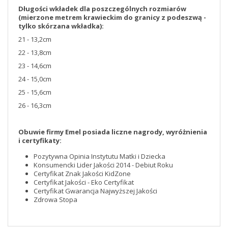
Długości wkładek dla poszczególnych rozmiarów
(mierzone metrem krawieckim do granicy z podeszwą -
tylko skórzana wkładka):
21 - 13,2cm
22 - 13,8cm
23 - 14,6cm
24 - 15,0cm
25 - 15,6cm
26 - 16,3cm
Obuwie firmy Emel posiada liczne nagrody, wyróżnienia
i certyfikaty:
Pozytywna Opinia Instytutu Matki i Dziecka
Konsumencki Lider Jakości 2014 - Debiut Roku
Certyfikat Znak Jakości KidZone
Certyfikat Jakości - Eko Certyfikat
Certyfikat Gwarancja Najwyższej Jakości
Zdrowa Stopa