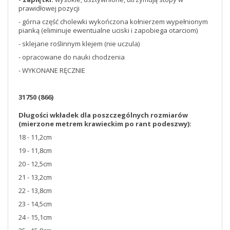
prawidłowej pozycji
- górna część cholewki wykończona kołnierzem wypełnionym
pianką (eliminuje ewentualne uciski i zapobiega otarciom)
- sklejane roślinnym klejem (nie uczula)
- opracowane do nauki chodzenia
- WYKONANE RĘCZNIE
31750 (866)
Długości wkładek dla poszczególnych rozmiarów
(mierzone metrem krawieckim po rant podeszwy):
18 - 11,2cm
19 - 11,8cm
20 - 12,5cm
21 - 13,2cm
22 - 13,8cm
23 - 14,5cm
24 - 15,1cm