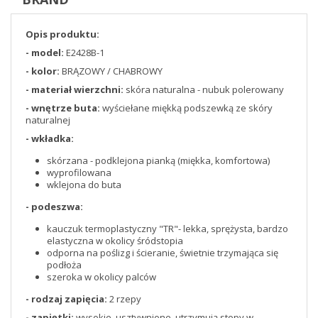
Opis produktu:
- model:
E2428B-1
- kolor:
BRĄZOWY / CHABROWY
- materiał wierzchni:
skóra naturalna - nubuk polerowany
- wnętrze buta:
wyściełane miękką podszewką ze skóry
naturalnej
- wkładka:
skórzana - podklejona pianką (miękka, komfortowa)
wyprofilowana
wklejona do buta
- podeszwa:
kauczuk termoplastyczny "TR"- lekka, sprężysta, bardzo
elastyczna w okolicy śródstopia
odporna na poślizg i ścieranie, świetnie trzymająca się
podłoża
szeroka w okolicy palców
- rodzaj zapięcia:
2 rzepy
- zapiętki:
wysokie, usztywnione, utrzymują stopy w