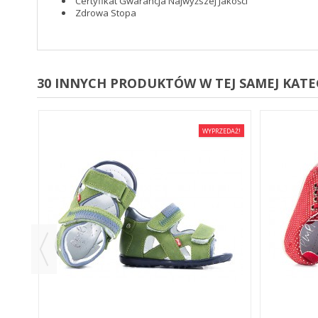
Certyfikat Gwarancja Najwyższej Jakości
Zdrowa Stopa
30 INNYCH PRODUKTÓW W TEJ SAMEJ KATEG
EDAŻ!
WYPRZEDAŻ!
E