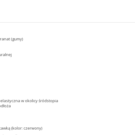
ranat (gumy)
ralnej
elastyczna w okolicy śródstopia
odłoża
awką (kolor: czerwony)