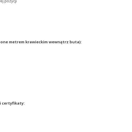
ej pozycji
zone metrem krawieckim wewnątrz buta)
:
 certyfikaty: