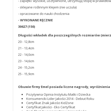
- zapiętki: wysokie, usztywnione, utrzymują stopę w prawidłow
- sklejane roślinnym klejem (nie uczula)
- opracowane do nauki chodzenia
- WYKONANE RĘCZNIE
30627 (150)
Długości wkładek dla poszczególnych rozmiarów
(mier
20 - 12,8cm
21 - 13,4cm
22 - 14,0cm
23 - 14,6cm
24 - 15,2cm
25 - 15,9cm
Obuwie firmy Emel posiada liczne nagrody, wyróżnienia i
Pozytywna Opinia Instytutu Matki i Dziecka
Konsumencki Lider Jakości 2014 - Debiut Roku
Certyfikat Znak Jakości KidZone
Certyfikat Jakości - Eko Certyfikat