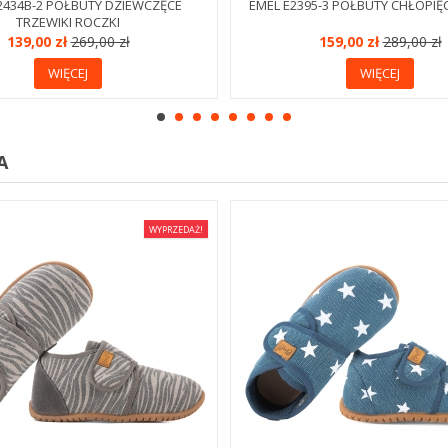
2434B-2 PÓŁBUTY DZIEWCZĘCE
EMEL E2395-3 PÓŁBUTY CHŁOPIĘ
TRZEWIKI ROCZKI
139,00 zł
269,00 zł
159,00 zł
289,00 zł
WIĘCEJ
WIĘCEJ
A
WYPRZEDAŻ!