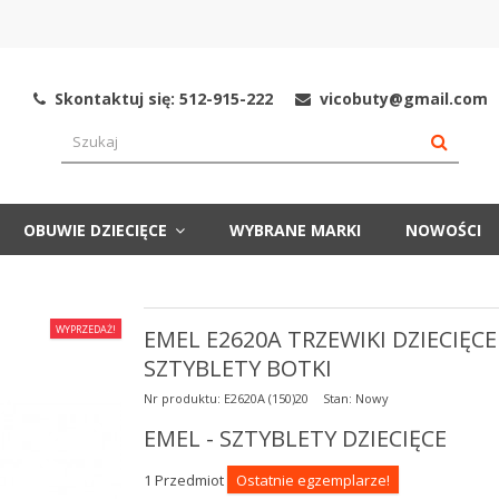
Skontaktuj się: 512-915-222
vicobuty@gmail.com
OBUWIE DZIECIĘCE
WYBRANE MARKI
NOWOŚCI
WYPRZEDAŻ!
EMEL E2620A TRZEWIKI DZIECIĘCE
SZTYBLETY BOTKI
Nr produktu:
E2620A (150)20
Stan:
Nowy
EMEL - SZTYBLETY DZIECIĘCE
1
Przedmiot
Ostatnie egzemplarze!