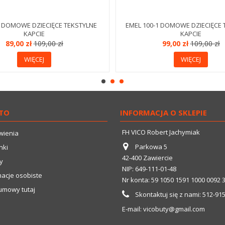
0 DOMOWE DZIECIĘCE TEKSTYLNE
EMEL 100-1 DOMOWE DZIECIĘCE 
KAPCIE
KAPCIE
89,00 zł
109,00 zł
99,00 zł
109,00 zł
WIĘCEJ
WIĘCEJ
TO
INFORMACJA O SKLEPIE
FH VICO Robert Jachymiak
wienia
Parkowa 5
nki
42-400 Zawiercie
y
NIP: 649-111-01-48
macje osobiste
Nr konta: 59 1050 1591 1000 0092 
umowy tutaj
Skontaktuj się z nami:
512-91
E-mail:
vicobuty@gmail.com