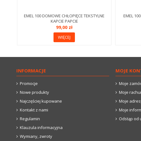
EMEL 100 DOMOWE CHŁOPIĘCE TEKSTYLNE
EMEL 10
KAPCIE PAPCIE
99,00 zł
WIĘCEJ
INFORMACJE
MOJE KON
Promocje
Moje zamó
Nowe produkty
Moje rachu
Najczęściej kupowane
Moje adres
Kontakt z nami
Moje infor
Regulamin
Odstąp od 
Klauzula informacyjna
Wymiany, zwroty