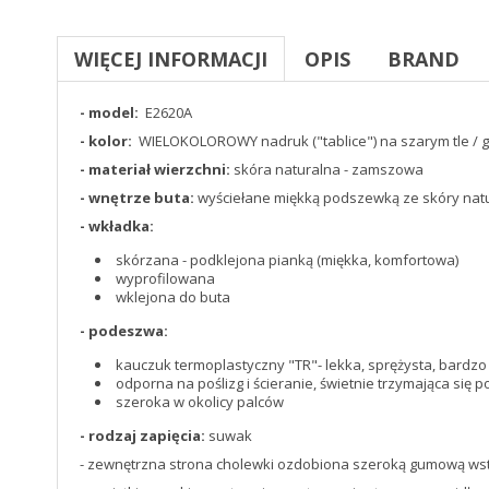
WIĘCEJ INFORMACJI
OPIS
BRAND
- model:
E2620A
- kolor:
WIELOKOLOROWY nadruk ("tablice") na szarym tle / g
- materiał wierzchni:
skóra naturalna - zamszowa
- wnętrze buta:
wyściełane miękką podszewką ze skóry natu
- wkładka:
skórzana - podklejona pianką (miękka, komfortowa)
wyprofilowana
wklejona do buta
- podeszwa:
kauczuk termoplastyczny "TR"- lekka, sprężysta, bardzo 
odporna na poślizg i ścieranie, świetnie trzymająca się p
szeroka w okolicy palców
- rodzaj zapięcia:
suwak
- zewnętrzna strona cholewki ozdobiona szeroką gumową wst