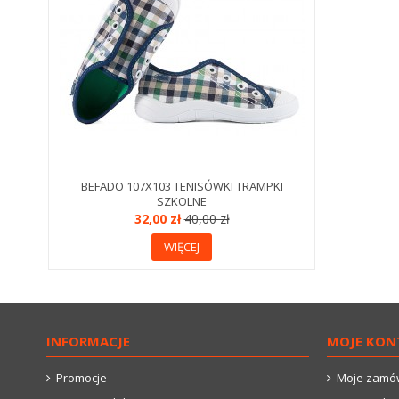
BEFADO 107X103 TENISÓWKI TRAMPKI
SZKOLNE
32,00 zł
40,00 zł
WIĘCEJ
INFORMACJE
MOJE KON
Promocje
Moje zamó