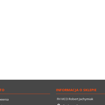
TO
INFORMACJA O SKLEPIE
FH VICO Robert Jachymiak
wienia