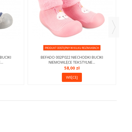
PRODUKT DOSTĘPNY W KILKU ROZMIARACH
BUCIKI
BEFADO 002P022 NIECHODKI BUCIKI
..
NIEMOWLĘCE TEKSTYLNE...
58,00 zł
WIĘCEJ