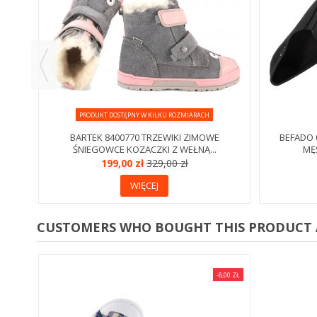
PRODUKT DOSTĘPNY W KILKU ROZMIARACH
BARTEK 8400770 TRZEWIKI ZIMOWE
BEFADO 
ŚNIEGOWCE KOZACZKI Z WEŁNĄ...
MĘ
199,00 zł
329,00 zł
WIĘCEJ
CUSTOMERS WHO BOUGHT THIS PRODUCT 
-8,00 ZŁ