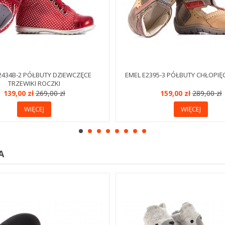
2434B-2 PÓŁBUTY DZIEWCZĘCE
EMEL E2395-3 PÓŁBUTY CHŁOPIĘ
TRZEWIKI ROCZKI
139,00 zł
269,00 zł
159,00 zł
289,00 zł
WIĘCEJ
WIĘCEJ
A