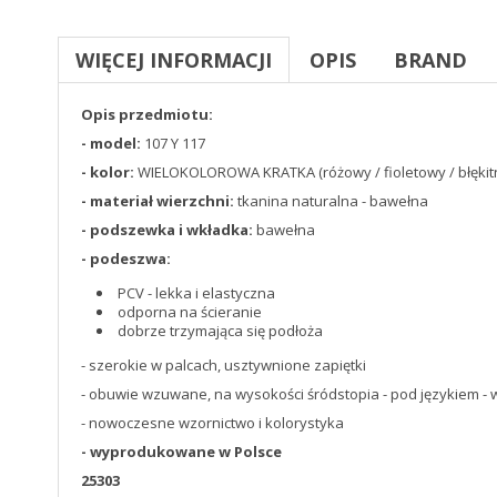
WIĘCEJ INFORMACJI
OPIS
BRAND
Opis przedmiotu:
- model:
107 Y 117
- kolor:
WIELOKOLOROWA KRATKA (różowy / fioletowy / błękitny
- materiał wierzchni:
tkanina naturalna - bawełna
- podszewka i wkładka:
bawełna
- podeszwa:
PCV - lekka i elastyczna
odporna na ścieranie
dobrze trzymająca się podłoża
- szerokie w palcach, usztywnione zapiętki
- obuwie wzuwane, na wysokości śródstopia - pod językiem 
- nowoczesne wzornictwo i kolorystyka
- wyprodukowane w Polsce
25303