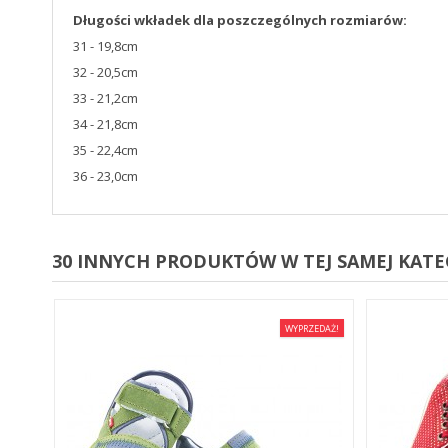
Długości wkładek dla poszczególnych rozmiarów:
31 - 19,8cm
32 - 20,5cm
33 - 21,2cm
34 - 21,8cm
35 - 22,4cm
36 - 23,0cm
30 INNYCH PRODUKTÓW W TEJ SAMEJ KATEG
EDAŻ!
WYPRZEDAŻ!
E