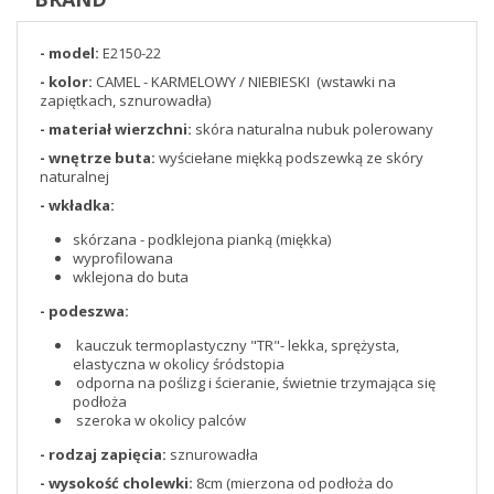
- model:
E2150-22
- kolor:
CAMEL - KARMELOWY / NIEBIESKI (wstawki na
zapiętkach, sznurowadła)
- materiał wierzchni:
skóra naturalna nubuk polerowany
- wnętrze buta:
wyściełane miękką podszewką ze skóry
naturalnej
- wkładka:
skórzana - podklejona pianką (miękka)
wyprofilowana
wklejona do buta
- podeszwa:
kauczuk termoplastyczny "TR"- lekka, sprężysta,
elastyczna w okolicy śródstopia
odporna na poślizg i ścieranie, świetnie trzymająca się
podłoża
szeroka w okolicy palców
- rodzaj zapięcia:
sznurowadła
- wysokość cholewki:
8cm (mierzona od podłoża do