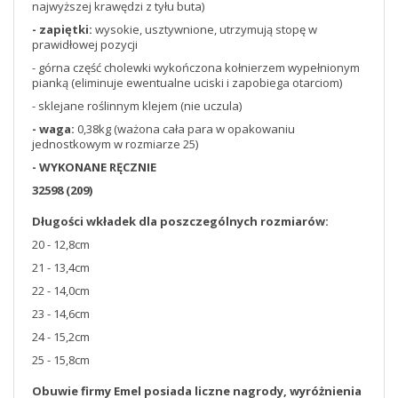
najwyższej krawędzi z tyłu buta)
- zapiętki:
wysokie, usztywnione, utrzymują stopę w
prawidłowej pozycji
- górna część cholewki wykończona kołnierzem wypełnionym
pianką (eliminuje ewentualne uciski i zapobiega otarciom)
- sklejane roślinnym klejem (nie uczula)
- waga:
0,38kg (ważona cała para w opakowaniu
jednostkowym w rozmiarze 25)
- WYKONANE RĘCZNIE
32598 (209)
Długości wkładek dla poszczególnych rozmiarów:
20 - 12,8cm
21 - 13,4cm
22 - 14,0cm
23 - 14,6cm
24 - 15,2cm
25 - 15,8cm
Obuwie firmy Emel posiada liczne nagrody, wyróżnienia