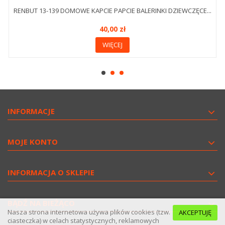
RENBUT 13-139 DOMOWE KAPCIE PAPCIE BALERINKI DZIEWCZĘCE...
40,00 zł
WIĘCEJ
INFORMACJE
MOJE KONTO
INFORMACJA O SKLEPIE
BĄDŹ NA BIEŻĄCO
Nasza strona internetowa używa plików cookies (tzw.
AKCEPTUJĘ
ciasteczka) w celach statystycznych, reklamowych