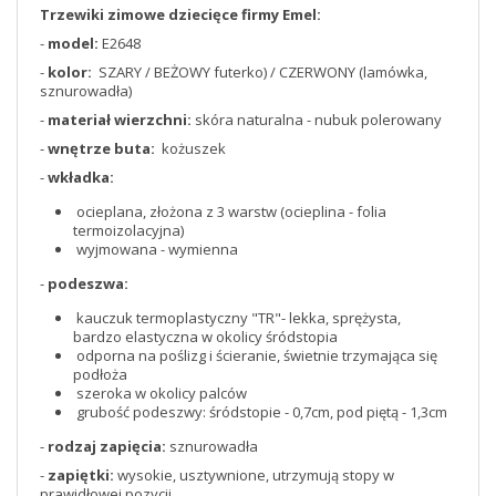
Trzewiki zimowe dziecięce firmy Emel:
-
model:
E2648
-
kolor:
SZARY / BEŻOWY futerko) / CZERWONY (lamówka,
sznurowadła)
-
materiał wierzchni:
skóra naturalna - nubuk polerowany
-
wnętrze buta:
kożuszek
-
wkładka:
ocieplana, złożona z 3 warstw (ocieplina - folia
termoizolacyjna)
wyjmowana - wymienna
-
podeszwa:
kauczuk termoplastyczny "TR"- lekka, sprężysta,
bardzo elastyczna w okolicy śródstopia
odporna na poślizg i ścieranie, świetnie trzymająca się
podłoża
szeroka w okolicy palców
grubość podeszwy: śródstopie - 0,7cm, pod piętą - 1,3cm
-
rodzaj zapięcia:
sznurowadła
-
zapiętki:
wysokie, usztywnione, utrzymują stopy w
prawidłowej pozycji