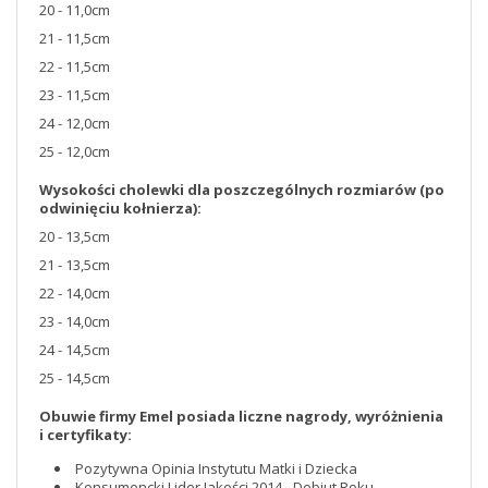
20 - 11,0cm
21 - 11,5cm
22 - 11,5cm
23 - 11,5cm
24 - 12,0cm
25 - 12,0cm
Wysokości cholewki dla poszczególnych rozmiarów
(po
odwinięciu kołnierza):
20 - 13,5cm
21 - 13,5cm
22 - 14,0cm
23 - 14,0cm
24 - 14,5cm
25 - 14,5cm
Obuwie firmy Emel posiada liczne nagrody, wyróżnienia
i certyfikaty:
Pozytywna Opinia Instytutu Matki i Dziecka
Konsumencki Lider Jakości 2014 - Debiut Roku