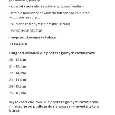
-
obwód cholewki:
regulowany sznurowadłami
- istnieje możliwość odwinięcia futrzanego kołnierza -
widoczne na zdjęciu
- sklejane roślinnym klejem (nie uczula)
- WYKONANE RĘCZNIE
- wyprodukowane w Polsce
33384 (563)
Długości wkładek dla poszczególnych rozmiarów:
20 - 12,8cm
21 - 13,4cm
22 - 14,0cm
23 - 14,6cm
24 - 15,3cm
25 - 16,0cm
Wysokości cholewki dla poszczególnych rozmiarów
(mierzone od podłoża do najwyższej krawędzi z tyłu
buta):