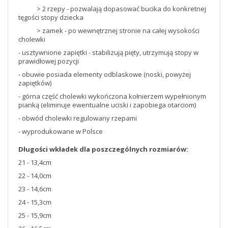
> 2 rzepy - pozwalają dopasować bucika do konkretnej
tęgości stopy dziecka
> zamek - po wewnętrznej stronie na całej wysokości
cholewki
- usztywnione zapiętki - stabilizują pięty, utrzymują stopy w
prawidłowej pozycji
- obuwie posiada elementy odblaskowe (noski, powyżej
zapiętków)
- górna część cholewki wykończona kołnierzem wypełnionym
pianką (eliminuje ewentualne uciski i zapobiega otarciom)
- obwód cholewki regulowany rzepami
- wyprodukowane w Polsce
Długości wkładek dla poszczególnych rozmiarów:
21 - 13,4cm
22 - 14,0cm
23 - 14,6cm
24 - 15,3cm
25 - 15,9cm