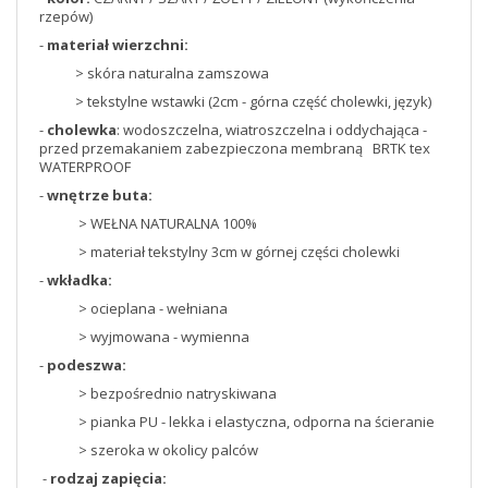
rzepów)
-
materiał wierzchni:
> skóra naturalna zamszowa
> tekstylne wstawki (2cm - górna część cholewki, język)
-
cholewka
: wodoszczelna, wiatroszczelna i oddychająca -
przed przemakaniem zabezpieczona membraną BRTK tex
WATERPROOF
-
wnętrze buta:
> WEŁNA NATURALNA 100%
> materiał tekstylny 3cm w górnej części cholewki
-
wkładka:
> ocieplana - wełniana
> wyjmowana - wymienna
-
podeszwa:
> bezpośrednio natryskiwana
> pianka PU - lekka i elastyczna, odporna na ścieranie
> szeroka w okolicy palców
-
rodzaj zapięcia: