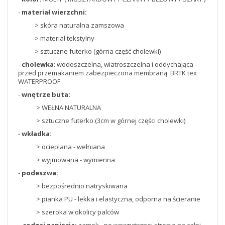
-
materiał wierzchni:
> skóra naturalna zamszowa
> materiał tekstylny
> sztuczne futerko (górna część cholewki)
-
cholewka
: wodoszczelna, wiatroszczelna i oddychająca -
przed przemakaniem zabezpieczona membraną BRTK tex
WATERPROOF
-
wnętrze buta:
> WEŁNA NATURALNA
> sztuczne futerko (3cm w górnej części cholewki)
-
wkładka:
> ocieplana - wełniana
> wyjmowana - wymienna
-
podeszwa:
> bezpośrednio natryskiwana
> pianka PU - lekka i elastyczna, odporna na ścieranie
> szeroka w okolicy palców