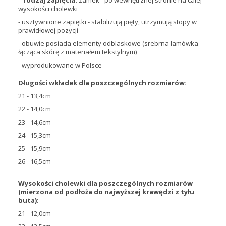
-
rodzaj zapięcia:
zamek - po wewnętrznej stronie na całej
wysokości cholewki
- usztywnione zapiętki - stabilizują pięty, utrzymują stopy w
prawidłowej pozycji
- obuwie posiada elementy odblaskowe (srebrna lamówka
łącząca skórę z materiałem tekstylnym)
- wyprodukowane w Polsce
Długości wkładek dla poszczególnych rozmiarów:
21 - 13,4cm
22 - 14,0cm
23 - 14,6cm
24 - 15,3cm
25 - 15,9cm
26 - 16,5cm
Wysokości cholewki dla poszczególnych rozmiarów
(mierzona od podłoża do najwyższej krawędzi z tyłu
buta):
21 - 12,0cm