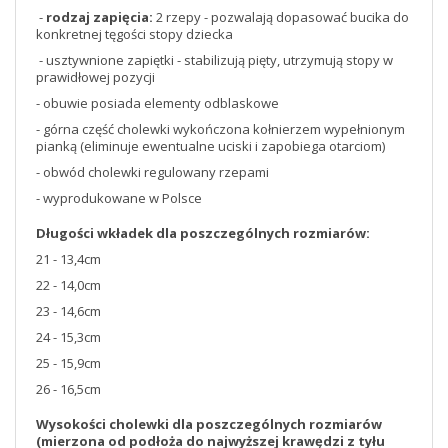
-
rodzaj zapięcia:
2 rzepy - pozwalają dopasować bucika do
konkretnej tęgości stopy dziecka
- usztywnione zapiętki - stabilizują pięty, utrzymują stopy w
prawidłowej pozycji
- obuwie posiada elementy odblaskowe
- górna część cholewki wykończona kołnierzem wypełnionym
pianką (eliminuje ewentualne uciski i zapobiega otarciom)
- obwód cholewki regulowany rzepami
- wyprodukowane w Polsce
Długości wkładek dla poszczególnych rozmiarów:
21 - 13,4cm
22 - 14,0cm
23 - 14,6cm
24 - 15,3cm
25 - 15,9cm
26 - 16,5cm
Wysokości cholewki dla poszczególnych rozmiarów
(mierzona od podłoża do najwyższej krawędzi z tyłu