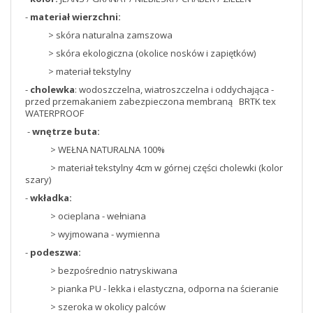
-
materiał wierzchni:
> skóra naturalna zamszowa
> skóra ekologiczna (okolice nosków i zapiętków)
> materiał tekstylny
-
cholewka
: wodoszczelna, wiatroszczelna i oddychająca -
przed przemakaniem zabezpieczona membraną BRTK tex
WATERPROOF
-
wnętrze buta:
> WEŁNA NATURALNA 100%
> materiał tekstylny 4cm w górnej części cholewki (kolor
szary)
-
wkładka:
> ocieplana - wełniana
> wyjmowana - wymienna
-
podeszwa:
> bezpośrednio natryskiwana
> pianka PU - lekka i elastyczna, odporna na ścieranie
> szeroka w okolicy palców