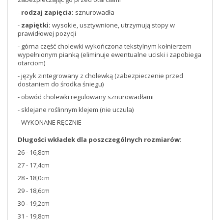
-
rodzaj zapięcia:
sznurowadła
-
zapiętki:
wysokie, usztywnione, utrzymują stopy w
prawidłowej pozycji
- górna część cholewki wykończona tekstylnym kołnierzem
wypełnionym pianką (eliminuje ewentualne uciski i zapobiega
otarciom)
- język zintegrowany z cholewką (zabezpieczenie przed
dostaniem do środka śniegu)
- obwód cholewki regulowany sznurowadłami
- sklejane roślinnym klejem (nie uczula)
- WYKONANE RĘCZNIE
Długości wkładek dla poszczególnych rozmiarów:
26 - 16,8cm
27 - 17,4cm
28 - 18,0cm
29 - 18,6cm
30 - 19,2cm
31 - 19,8cm