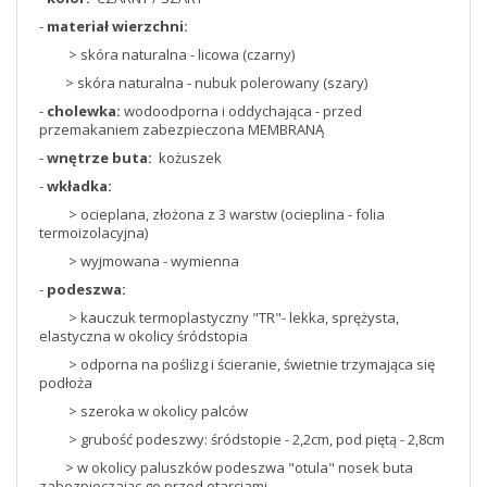
-
materiał wierzchni:
> skóra naturalna - licowa (czarny)
> skóra naturalna - nubuk polerowany (szary)
-
cholewka:
wodoodporna i oddychająca - przed
przemakaniem zabezpieczona MEMBRANĄ
-
wnętrze buta:
kożuszek
-
wkładka:
> ocieplana, złożona z 3 warstw (ocieplina - folia
termoizolacyjna)
> wyjmowana - wymienna
-
podeszwa:
> kauczuk termoplastyczny "TR"- lekka, sprężysta,
elastyczna w okolicy śródstopia
> odporna na poślizg i ścieranie, świetnie trzymająca się
podłoża
> szeroka w okolicy palców
> grubość podeszwy: śródstopie - 2,2cm, pod piętą - 2,8cm
> w okolicy paluszków podeszwa "otula" nosek buta
zabezpieczając go przed otarciami