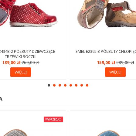
2434B-2 PÓŁBUTY DZIEWCZĘCE
EMEL E2395-3 PÓŁBUTY CHŁOPIĘ
TRZEWIKI ROCZKI
139,00 zł
269,00 zł
159,00 zł
289,00 zł
WIĘCEJ
WIĘCEJ
A
WYPRZEDAŻ!