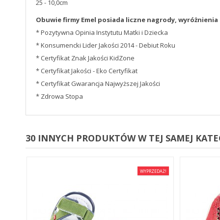
25 - 10,0cm
Obuwie firmy Emel posiada liczne nagrody, wyróżnienia i
* Pozytywna Opinia Instytutu Matki i Dziecka
* Konsumencki Lider Jakości 2014 - Debiut Roku
* Certyfikat Znak Jakości KidZone
* Certyfikat Jakości - Eko Certyfikat
* Certyfikat Gwarancja Najwyższej Jakości
* Zdrowa Stopa
30 INNYCH PRODUKTÓW W TEJ SAMEJ KATEG
EDAŻ!
WYPRZEDAŻ!
E