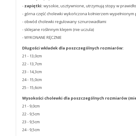
-
zapiętki:
wysokie, usztywnione, utrzymują stopy w prawidło
- górna część cholewki wykończona kołnierzem wypełnionym pi
- obwód cholewki regulowany sznurowadłami
- sklejane roślinnym klejem (nie uczula)
- WYKONANE RĘCZNIE
Długości wkładek dla poszczególnych rozmiarów:
21 - 13,0cm
22 - 13,7cm
23 - 14,3cm
24 - 15,0cm
25 - 15,6cm
Wysokości cholewki dla poszczególnych rozmiarów (mier
21 - 9,0cm
22 - 9,5cm
23 - 9,5cm
24 - 9,5cm