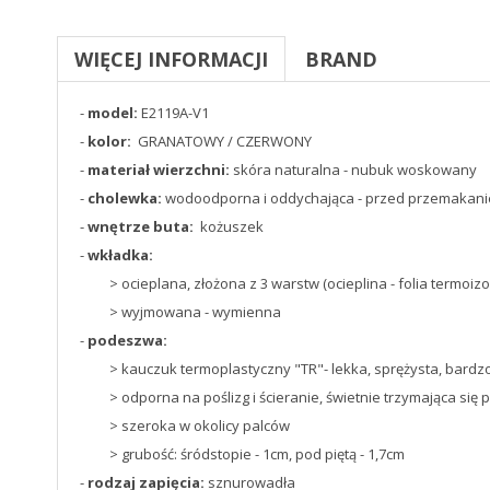
WIĘCEJ INFORMACJI
BRAND
-
model:
E2119A-V1
-
kolor:
GRANATOWY / CZERWONY
-
materiał wierzchni:
skóra naturalna - nubuk woskowany
-
cholewka:
wodoodporna i oddychająca - przed przemaka
-
wnętrze buta:
kożuszek
-
wkładka:
> ocieplana, złożona z 3 warstw (ocieplina - folia termoizo
> wyjmowana - wymienna
-
podeszwa:
> kauczuk termoplastyczny "TR"- lekka, sprężysta, bardzo 
> odporna na poślizg i ścieranie, świetnie trzymająca się 
> szeroka w okolicy palców
> grubość: śródstopie - 1cm, pod piętą - 1,7cm
-
rodzaj zapięcia:
sznurowadła