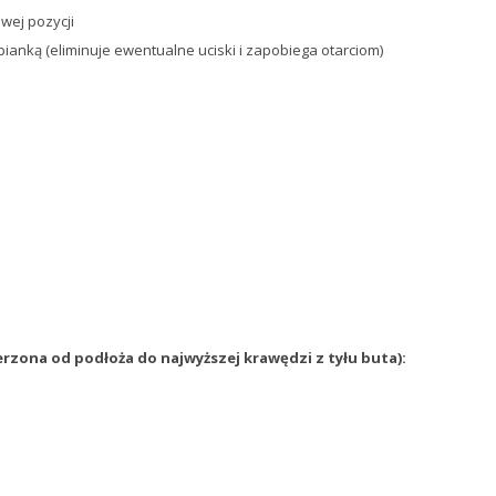
wej pozycji
anką (eliminuje ewentualne uciski i zapobiega otarciom)
zona od podłoża do najwyższej krawędzi z tyłu buta):