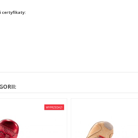
 certyfikaty:
ORII:
WYPRZEDAŻ!