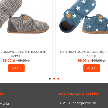
0 DOMOWE DZIECIĘCE TEKSTYLNE
EMEL 100-1 DOMOWE DZIECIĘCE 
KAPCIE
KAPCIE
89,00 zł
109,00 zł
99,00 zł
109,00 zł
WIĘCEJ
WIĘCEJ
TO
INFORMACJA O SKLEPIE
FH VICO Robert Jachymiak
wienia