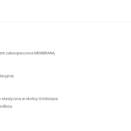
niem zabezpieczona MEMBRANĄ
lacyjna)
elastyczna w okolicy śródstopia
podłoża