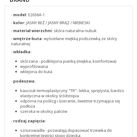
-
model:
E2636A-1
-
kolor:
JASNY BEŻ / JASNY BRĄZ / NIEBIESKI
-
materiał wierzchni:
skóra naturalna nubuk
-
wnętrze buta:
wyściełane miękką podszewką ze skóry
naturalnej
-
wkładka:
skórzana - podklejona pianką (miękka, komfortowa)
wyprofilowana
wklejona do buta
-
podeszwa:
kauczuk termoplastyczny "TR"- lekka, sprężysta, bardzo
elastyczna w okolicy śródstopia
odporna na poślizg i ścieranie, świetnie trzymająca się
podłoża
szeroka w okolicy palców
-
rodzaj zapięcia:
sznurowadła - pozwalają dopasować trzewika do
konkretnej tęgości stopy dziecka