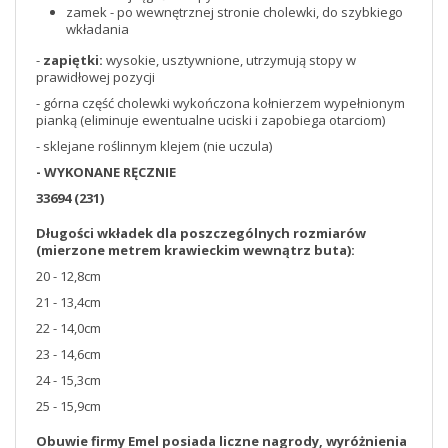
zamek - po wewnętrznej stronie cholewki, do szybkiego
wkładania
-
zapiętki:
wysokie, usztywnione, utrzymują stopy w
prawidłowej pozycji
- górna część cholewki wykończona kołnierzem wypełnionym
pianką (eliminuje ewentualne uciski i zapobiega otarciom)
- sklejane roślinnym klejem (nie uczula)
- WYKONANE RĘCZNIE
33694 (231)
Długości wkładek dla poszczególnych rozmiarów
(mierzone metrem krawieckim wewnątrz buta)
:
20 - 12,8cm
21 - 13,4cm
22 - 14,0cm
23 - 14,6cm
24 - 15,3cm
25 - 15,9cm
Obuwie firmy Emel posiada liczne nagrody, wyróżnienia