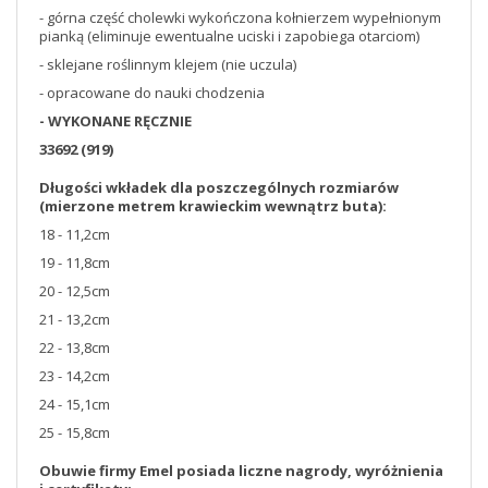
- górna część cholewki wykończona kołnierzem wypełnionym
pianką (eliminuje ewentualne uciski i zapobiega otarciom)
- sklejane roślinnym klejem (nie uczula)
- opracowane do nauki chodzenia
- WYKONANE RĘCZNIE
33692 (919)
Długości wkładek dla poszczególnych rozmiarów
(mierzone metrem krawieckim wewnątrz buta):
18 - 11,2cm
19 - 11,8cm
20 - 12,5cm
21 - 13,2cm
22 - 13,8cm
23 - 14,2cm
24 - 15,1cm
25 - 15,8cm
Obuwie firmy Emel posiada liczne nagrody, wyróżnienia