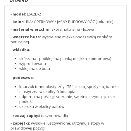
-
model:
E562D-2
-
kolor:
BIAŁY PERŁOWY / JASNY PUDROWY RÓŻ (kokardki)
-
materiał wierzchni:
skóra naturalna - licowa
-
wnętrze buta:
wyściełane miękką podszewką ze skóry
naturalnej
-
wkładka:
skórzana - podklejona pianką (miękka, komfortowa)
wyprofilowana
wklejona do buta
-
podeszwa:
kauczuk termoplastyczny "TR"- lekka, sprężysta, bardzo
elastyczna w okolicy śródstopia
odporna na poślizg i ścieranie, świetnie trzymająca się
podłoża
szeroka w okolicy palców
-
rodzaj zapięcia:
sznurowadła
-
zapiętki:
wysokie, usztywnione, utrzymują stopy w
prawidłowej pozycji