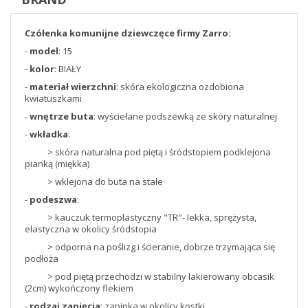
Czółenka komunijne dziewczęce firmy Zarro:
-
model
: 15
-
kolor
: BIAŁY
-
materiał wierzchni
: skóra ekologiczna ozdobiona
kwiatuszkami
-
wnętrze buta
: wyściełane podszewką ze skóry naturalnej
-
wkładka
:
> skóra naturalna pod piętą i śródstopiem podklejona
pianką (miękka)
> wklejona do buta na stałe
-
podeszwa
:
> kauczuk termoplastyczny "TR"- lekka, sprężysta,
elastyczna w okolicy śródstopia
> odporna na poślizg i ścieranie, dobrze trzymająca się
podłoża
> pod piętą przechodzi w stabilny lakierowany obcasik
(2cm) wykończony flekiem
-
rodzaj zapięcia
: zapinka w okolicy kostki