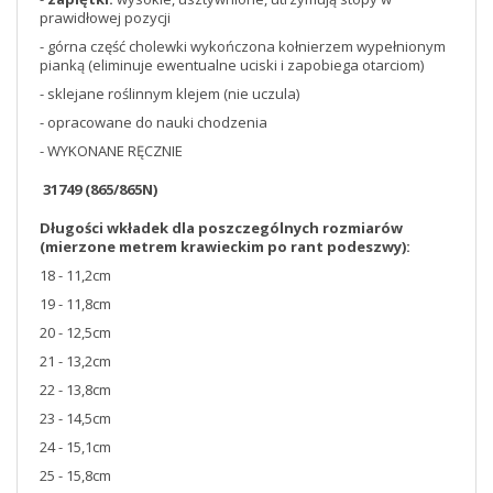
prawidłowej pozycji
- górna część cholewki wykończona kołnierzem wypełnionym
pianką (eliminuje ewentualne uciski i zapobiega otarciom)
- sklejane roślinnym klejem (nie uczula)
- opracowane do nauki chodzenia
- WYKONANE RĘCZNIE
31749 (865/865N)
Długości wkładek dla poszczególnych rozmiarów
(mierzone metrem krawieckim po rant podeszwy):
18 - 11,2cm
19 - 11,8cm
20 - 12,5cm
21 - 13,2cm
22 - 13,8cm
23 - 14,5cm
24 - 15,1cm
25 - 15,8cm