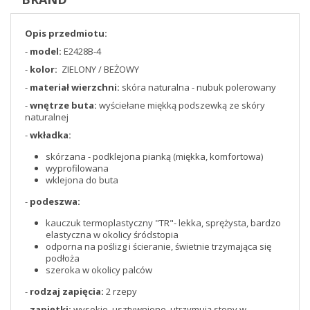
Opis przedmiotu:
-
model:
E2428B-4
-
kolor:
ZIELONY / BEŻOWY
-
materiał wierzchni:
skóra naturalna - nubuk polerowany
-
wnętrze buta:
wyściełane miękką podszewką ze skóry
naturalnej
-
wkładka:
skórzana - podklejona pianką (miękka, komfortowa)
wyprofilowana
wklejona do buta
-
podeszwa:
kauczuk termoplastyczny "TR"- lekka, sprężysta, bardzo
elastyczna w okolicy śródstopia
odporna na poślizg i ścieranie, świetnie trzymająca się
podłoża
szeroka w okolicy palców
-
rodzaj zapięcia:
2 rzepy
-
zapiętki:
wysokie, usztywnione, utrzymują stopy w