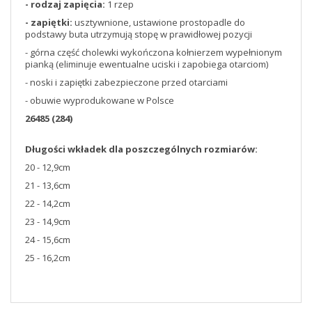
- rodzaj zapięcia:
1 rzep
- zapiętki:
usztywnione, ustawione prostopadle do
podstawy buta utrzymują stopę w prawidłowej pozycji
- górna część cholewki wykończona kołnierzem wypełnionym
pianką (eliminuje ewentualne uciski i zapobiega otarciom)
- noski i zapiętki zabezpieczone przed otarciami
- obuwie wyprodukowane w Polsce
26485 (284)
Długości wkładek dla poszczególnych rozmiarów:
20 - 12,9cm
21 - 13,6cm
22 - 14,2cm
23 - 14,9cm
24 - 15,6cm
25 - 16,2cm