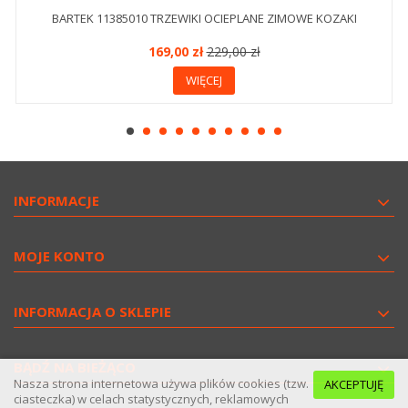
BARTEK 11385010 TRZEWIKI OCIEPLANE ZIMOWE KOZAKI
169,00 zł
229,00 zł
WIĘCEJ
INFORMACJE
MOJE KONTO
INFORMACJA O SKLEPIE
BĄDŹ NA BIEŻĄCO
Nasza strona internetowa używa plików cookies (tzw.
AKCEPTUJĘ
ciasteczka) w celach statystycznych, reklamowych