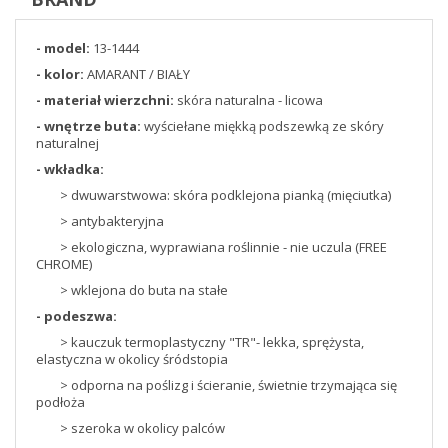
- model:
13-1444
- kolor:
AMARANT / BIAŁY
- materiał wierzchni:
skóra naturalna - licowa
- wnętrze buta:
wyściełane miękką podszewką ze skóry
naturalnej
- wkładka:
> dwuwarstwowa: skóra podklejona pianką (mięciutka)
> antybakteryjna
> ekologiczna, wyprawiana roślinnie - nie uczula (FREE
CHROME)
> wklejona do buta na stałe
- podeszwa:
> kauczuk termoplastyczny "TR"- lekka, sprężysta,
elastyczna w okolicy śródstopia
> odporna na poślizg i ścieranie, świetnie trzymająca się
podłoża
> szeroka w okolicy palców