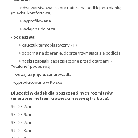
> dwuwarstwowa - skóra naturalna podklejona pianką
(miękka, komfortowa)
> wyprofilowana
> wklejona do buta
-
podeszwa
:
> kauczuk termoplastyczny - TR
> odporna na ścieranie, dobrze trzymająca się podłoża
> noski i zapiętki zabezpieczone przed otarciami -
"otulone" podeszwą
-
rodzaj zapięcia
: sznurowadła
- wyprodukowane w Polsce
Długości wkładek dla poszczególnych rozmiarów
(mierzone metrem krawieckim wewnątrz buta):
36 - 23,2cm
37 - 23,9cm
38 - 24,7cm
39 - 25,3cm