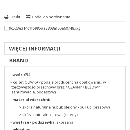
Drukuj
Dodaj do porównania
WIĘCEJ INFORMACJI
BRAND
-
wzór
: 054
-
kolor
: OLIWKA - podaje producent na opakowaniu, w
rzeczywistości orzechowy brąz / CZARNY / BEŻOWY
(sznurowadła, podeszwy)
-
materiał wierzchni
:
> skóra naturalna nubuk olejony - pull up (brązowy)
> skóra naturalna licowa (czarny)
-
wnętrze - podszewka:
skórzana
- wkładka: