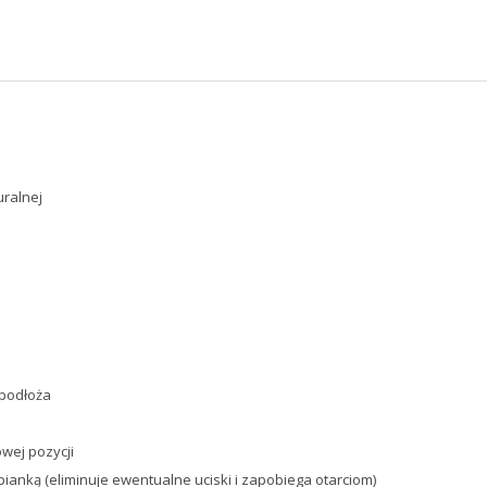
ralnej
 podłoża
wej pozycji
anką (eliminuje ewentualne uciski i zapobiega otarciom)