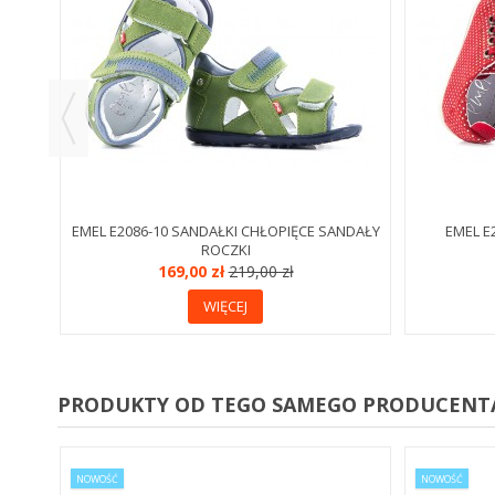
EMEL E2086-10 SANDAŁKI CHŁOPIĘCE SANDAŁY
EMEL E
ROCZKI
169,00 zł
219,00 zł
WIĘCEJ
PRODUKTY OD TEGO SAMEGO PRODUCENT
EDAŻ!
NOWOŚĆ
NOWOŚĆ