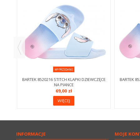
MOWE
WYPRZEDANE
BARTEK 8520216 STITCH KLAPKI DZIEWCZĘCE
BARTEK 85
NA PIANCE
69,00 zł
WIĘCEJ
INFORMACJE
MOJE KON