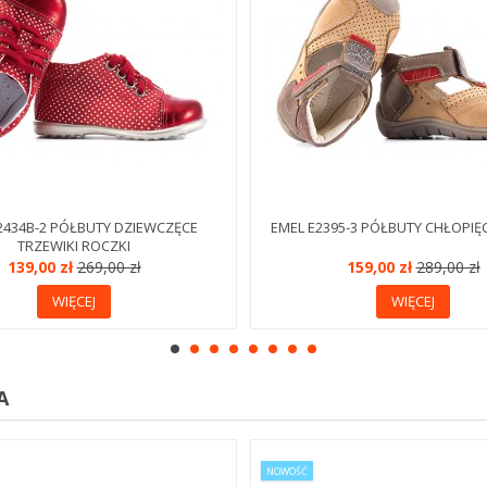
2434B-2 PÓŁBUTY DZIEWCZĘCE
EMEL E2395-3 PÓŁBUTY CHŁOPIĘ
TRZEWIKI ROCZKI
139,00 zł
269,00 zł
159,00 zł
289,00 zł
WIĘCEJ
WIĘCEJ
A
NOWOŚĆ