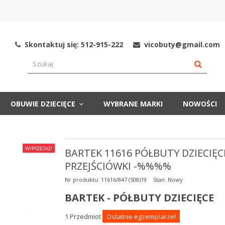
Skontaktuj się: 512-915-222
vicobuty@gmail.com
OBUWIE DZIECIĘCE
WYBRANE MARKI
NOWOŚCI
WYPRZEDAŻ!
BARTEK 11616 PÓŁBUTY DZIECIĘC
PRZEJŚCIÓWKI -%%%%
Nr produktu:
11616/847 (508)19
Stan:
Nowy
BARTEK - PÓŁBUTY DZIECIĘCE
1
Przedmiot
Ostatnie egzemplarze!