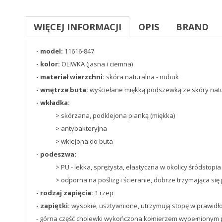
WIĘCEJ INFORMACJI
OPIS
BRAND
- model:
11616-847
- kolor:
OLIWKA (jasna i ciemna)
- materiał wierzchni:
skóra naturalna - nubuk
- wnętrze buta:
wyściełane miękką podszewką ze skóry natu
- wkładka:
> skórzana, podklejona pianką (miękka)
> antybakteryjna
> wklejona do buta
- podeszwa:
> PU - lekka, sprężysta, elastyczna w okolicy śródstopia
> odporna na poślizg i ścieranie, dobrze trzymająca się
- rodzaj zapięcia:
1 rzep
- zapiętki:
wysokie, usztywnione, utrzymują stopę w prawidło
- górna część cholewki wykończona kołnierzem wypełnionym pi