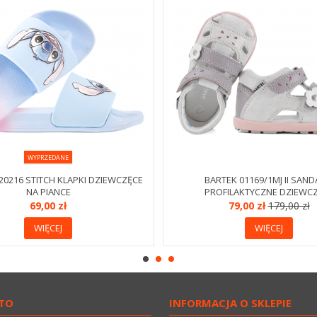
WYPRZEDANE
20216 STITCH KLAPKI DZIEWCZĘCE
BARTEK 01169/1MJ II SAND
NA PIANCE
PROFILAKTYCZNE DZIEWC
69,00 zł
79,00 zł
179,00 zł
WIĘCEJ
WIĘCEJ
TO
INFORMACJA O SKLEPIE