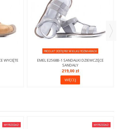
PRODUKT DOSTĘPNY W KILKU ROZMIARACH
CE WYCIĘTE
EMEL E2568B-1 SANDAŁKI DZIEWCZĘCE
SANDAŁY
219,00 zł
WIĘCEJ
WYPRZEDAŻ!
WYPRZEDAŻ!