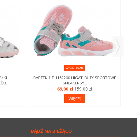
BART
WYPRZEDANE
AŁKI
BARTEK 1-T-11622001 IIGAT. BUTY SPORTOWE
ZĘCE
SNEAKERSY...
69,00 zł
159,00 zł
WIĘCEJ
BĄDŹ NA BIEŻĄCO