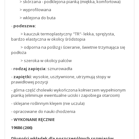
> skórzana - podklejona pianką (miękka, komfortowa)
> wyprofilowana
> wklejona do buta
-
podeszwa:
> kauczuk termoplastyczny "TR"- lekka, sprężysta,
bardzo elastyczna w okolicy śródstopia
> odporna na poślizg i ścieranie, świetnie trzymająca się
podłoża
> szeroka w okolicy palców
-
rodzaj zapięcia:
sznurowadła
-
zapiętki:
wysokie, usztywnione, utrzymują stopy w
prawidłowej pozycji
- górna część cholewki wykończona kołnierzem wypełnionym
pianką (eliminuje ewentualne uciski i zapobiega otarciom)
- sklejane roślinnym klejem (nie uczula)
- opracowane do nauki chodzenia
- WYKONANE RĘCZNIE
19686 (266)
Długości wkładek dla poszczególnych rozmiarów