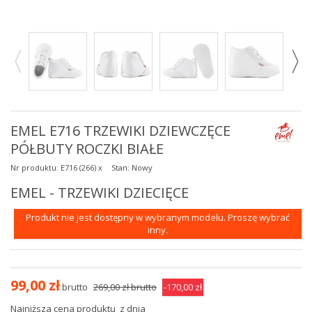
EMEL E716 TRZEWIKI DZIEWCZĘCE
PÓŁBUTY ROCZKI BIAŁE
Nr produktu:
E716 (266) x
Stan:
Nowy
EMEL - TRZEWIKI DZIECIĘCE
Produkt nie jest dostępny w wybranym modelu. Proszę wybrać
inny.
99,00 zł
brutto
269,00 zł
brutto
-170,00 zł
Najniższa cena produktu
z dnia