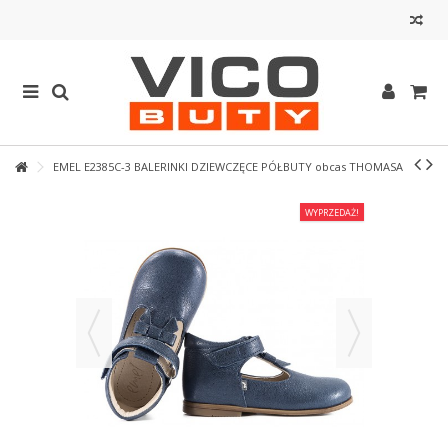
EMEL E2385C-3 BALERINKI DZIEWCZĘCE PÓŁBUTY obcas THOMASA
WYPRZEDAŻ!