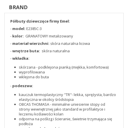
BRAND
Półbuty dziewczęce firmy Emel:
-
model:
E2385C-3
-
kolor:
GRANATOWY metalizowany
-
materiał wierzchni:
skóra naturalna licowa
-
wnętrze buta:
skóra naturalna
-
wkładka:
skórzana - podklejona pianką (miękka, komfortowa)
wyprofilowana
wklejona do buta
-
podeszwa:
kauczuk termoplastyczny "TR"- lekka, sprężysta, bardzo
elastyczna w okolicy śródstopia
OBCAS THOMASA - minimalne uniesienie stopy od
strony wewnętrznej jako standard w profilaktyce i
leczeniu koślawości kolan
odporna na poślizg i ścieranie, świetnie trzymająca się
podłoża