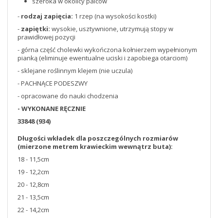
szeroka w okolicy palców
-
rodzaj zapięcia:
1 rzep (na wysokości kostki)
-
zapiętki:
wysokie, usztywnione, utrzymują stopy w
prawidłowej pozycji
- górna część cholewki wykończona kołnierzem wypełnionym
pianką (eliminuje ewentualne uciski i zapobiega otarciom)
- sklejane roślinnym klejem (nie uczula)
- PACHNĄCE PODESZWY
- opracowane do nauki chodzenia
- WYKONANE RĘCZNIE
33848 (934)
Długości wkładek dla poszczególnych rozmiarów
(mierzone metrem krawieckim wewnątrz buta):
18 - 11,5cm
19 - 12,2cm
20 - 12,8cm
21 - 13,5cm
22 - 14,2cm