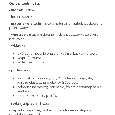
Opis przedmiotu:
-
model:
E2206-10
-
kolor:
SZARY
-
materiał wierzchni:
skóra naturalna - nubuk woskowany
polerowany
-
wnętrze buta:
wyściełane miękką podszewką ze skóry
naturalnej
-
wkładka:
skórzana - podklejona pianką (miękka, komfortowa)
wyprofilowana
wklejona do buta
-
podeszwa:
kauczuk termoplastyczny "TR"- lekka, sprężysta,
bardzo elastyczna w okolicy śródstopia
odporna na poślizg i ścieranie, świetnie trzymająca się
podłoża
szeroka w okolicy palców
-
rodzaj zapięcia:
1 rzep
-
zapiętki:
wysokie, usztywnione, utrzymują stopy w
prawidłowej pozycji