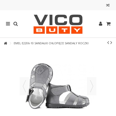
EMEL E2206-10 SANDAŁKI CHŁOPIĘCE SANDAŁY ROCZKI