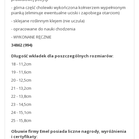
- górna część cholewki wykończona kołnierzem wypełnionym
pianką (eliminuje ewentualne uciski i zapobiega otarciom)
- sklejane roślinnym klejem (nie uczula)
- opracowane do nauki chodzenia
- WYKONANE RĘCZNIE
34862 (994)
Długość wkładek dla poszczególnych rozmiarów:
18 - 11,2cm
19 - 11,6cm
20 - 12,5cm
21 - 13,2cm
22 - 13,8cm
23 - 14,5cm
24 - 15,1cm
25 - 15,8cm
Obuwie firmy Emel posiada liczne nagrody, wyróżnienia
i certyfikaty: