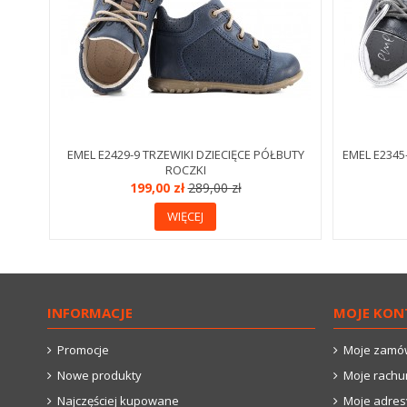
EMEL E2429-9 TRZEWIKI DZIECIĘCE PÓŁBUTY
EMEL E2345
ROCZKI
199,00 zł
289,00 zł
WIĘCEJ
INFORMACJE
MOJE KON
Promocje
Moje zamó
Nowe produkty
Moje rachu
Najczęściej kupowane
Moje adres