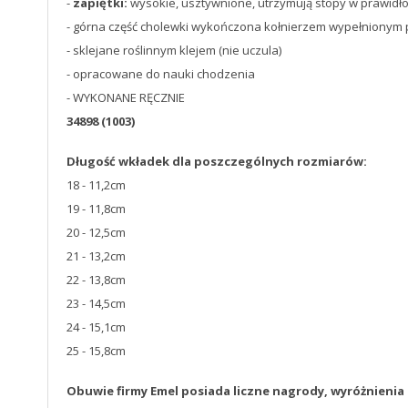
-
zapiętki:
wysokie, usztywnione, utrzymują stopy w prawidło
- górna część cholewki wykończona kołnierzem wypełnionym pi
- sklejane roślinnym klejem (nie uczula)
- opracowane do nauki chodzenia
- WYKONANE RĘCZNIE
34898 (1003)
Długość wkładek dla poszczególnych rozmiarów:
18 - 11,2cm
19 - 11,8cm
20 - 12,5cm
21 - 13,2cm
22 - 13,8cm
23 - 14,5cm
24 - 15,1cm
25 - 15,8cm
Obuwie firmy Emel posiada liczne nagrody, wyróżnienia i