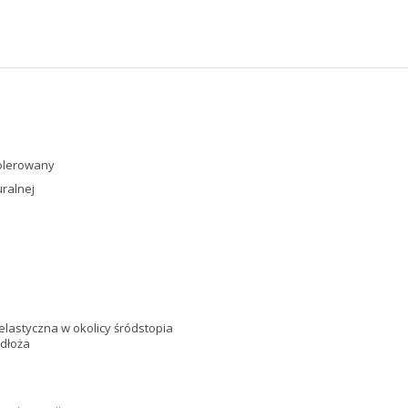
olerowany
ralnej
elastyczna w okolicy śródstopia
odłoża