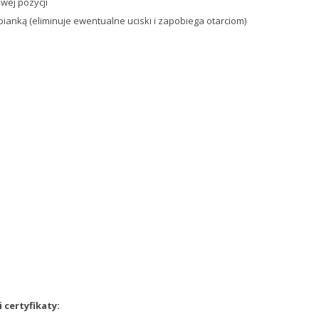
wej pozycji
anką (eliminuje ewentualne uciski i zapobiega otarciom)
 certyfikaty: