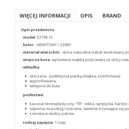
WIĘCEJ INFORMACJI
OPIS
BRAND
Opis przedmiotu:
-
model:
E2199-12
-
kolor:
GRAFITOWY / SZARY
-
materiał wierzchni:
skóra naturalna nubuk woskowany p
-
wnętrze buta:
wyściełane miękką podszewką ze skóry natu
-
wkładka:
skórzana - podklejona pianką (miękka, komfortowa)
wyprofilowana
wklejona do buta
-
podeszwa:
kauczuk termoplastyczny "TR"- lekka, sprężysta, bardzo 
odporna na poślizg i ścieranie, świetnie trzymająca się p
szeroka w okolicy palców
-
rodzaj zapięcia:
1 rzep