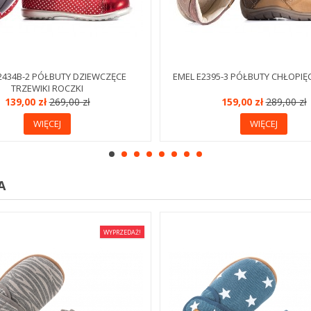
2434B-2 PÓŁBUTY DZIEWCZĘCE
EMEL E2395-3 PÓŁBUTY CHŁOPIĘ
TRZEWIKI ROCZKI
139,00 zł
269,00 zł
159,00 zł
289,00 zł
WIĘCEJ
WIĘCEJ
A
WYPRZEDAŻ!