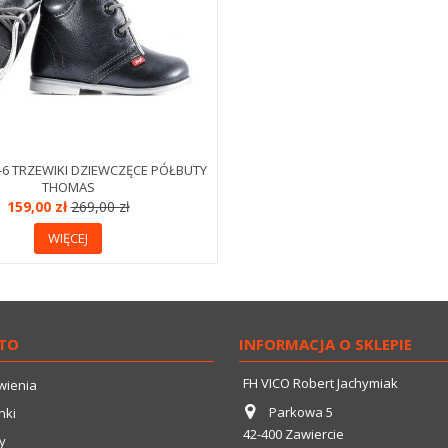
-6 TRZEWIKI DZIEWCZĘCE PÓŁBUTY
THOMAS
159,00 zł
269,00 zł
WIĘCEJ
TO
INFORMACJA O SKLEPIE
FH VICO Robert Jachymiak
wienia
Parkowa 5
nki
42-400 Zawiercie
y