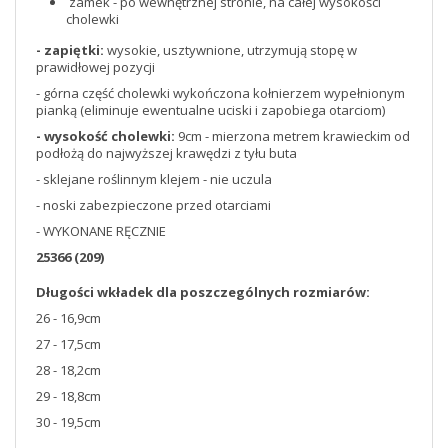
zamek - po wewnętrznej stronie, na całej wysokości
cholewki
- zapiętki:
wysokie, usztywnione, utrzymują stopę w
prawidłowej pozycji
- górna część cholewki wykończona kołnierzem wypełnionym
pianką (eliminuje ewentualne uciski i zapobiega otarciom)
- wysokość cholewki:
9cm - mierzona metrem krawieckim od
podłożą do najwyższej krawędzi z tyłu buta
- sklejane roślinnym klejem - nie uczula
- noski zabezpieczone przed otarciami
- WYKONANE RĘCZNIE
25366 (209)
Długości wkładek dla poszczególnych rozmiarów:
26 - 16,9cm
27 - 17,5cm
28 - 18,2cm
29 - 18,8cm
30 - 19,5cm