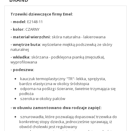
Trzewiki dziewczęce firmy Emel:
- model:
E2148-11
- kolor:
CZARNY
- materiał wierzchni:
skóra naturalna - lakierowana
- wnętrze buta:
wyściełane miękką podszewką ze skóry
naturalnej
- wkładka:
skórzana - podklejona pianką (mięciutka),
wyprofilowana
- podeszwa:
kauczuk termoplastyczny "TR"- lekka, sprężysta,
bardzo elastyczna w okolicy śródstopia
odporna na poślizg i ścieranie, świetnie trzymająca się
podłoża
szeroka w okolicy palców
- w obuwiu zamontowano dwa rodzaje zapięć:
sznurowadła, które pozwalają dopasować trzewika do
konkretnej stopy dziecka, jednocześnie sprawiają, iż
obwód cholewki jest regulowany