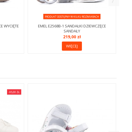
PRODUKT DOSTĘPNY W KILKU ROZMIARACH
CE WYCIĘTE
EMEL E2568B-1 SANDAŁKI DZIEWCZĘCE
SANDAŁY
219,00 zł
WIĘCEJ
-95,00 ZŁ
K