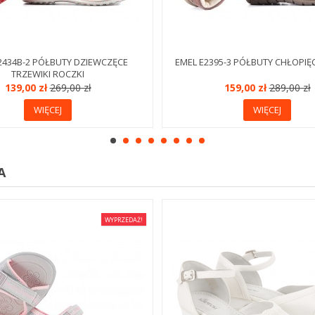
2434B-2 PÓŁBUTY DZIEWCZĘCE
EMEL E2395-3 PÓŁBUTY CHŁOPIĘ
TRZEWIKI ROCZKI
139,00 zł
269,00 zł
159,00 zł
289,00 zł
WIĘCEJ
WIĘCEJ
A
WYPRZEDAŻ!