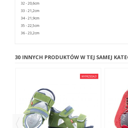
32 - 20,6cm
33 - 21,2cm
34 - 21,9cm
35 - 22,5cm
36 - 23,2cm
30 INNYCH PRODUKTÓW W TEJ SAMEJ KATEG
EDAŻ!
WYPRZEDAŻ!
E