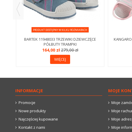
PRODUKT DOSTĘPNY W KILKU ROZMIARACH
BARTEK 11948033 TRZEWIKI DZIEWCZĘCE
KANGAROO
PÓŁBUTY TRAMPKI
164,00 zł
279,00 zł
WIĘCEJ
INFORMACJE
MOJE KON
Promocje
Moje zamó
Nowe produkty
Moje rachu
Najczęściej kupowane
Moje adres
Kontakt z nami
Moje infor