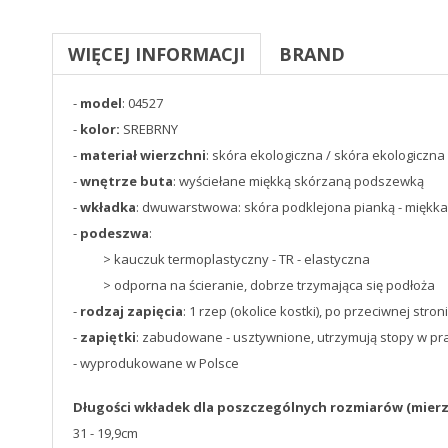
WIĘCEJ INFORMACJI
BRAND
-
model
: 04527
-
kolor:
SREBRNY
-
materiał wierzchni
: skóra ekologiczna / skóra ekologiczn
-
wnętrze buta
: wyściełane miękką skórzaną podszewką
-
wkładka
: dwuwarstwowa: skóra podklejona pianką - miękk
-
podeszwa
:
> kauczuk termoplastyczny - TR - elastyczna
> odporna na ścieranie, dobrze trzymająca się podłoża
-
rodzaj zapięcia
: 1 rzep (okolice kostki), po przeciwnej st
-
zapiętki
: zabudowane - usztywnione, utrzymują stopy w pra
- wyprodukowane w Polsce
Długości wkładek dla poszczególnych rozmiarów
(mier
31 - 19,9cm