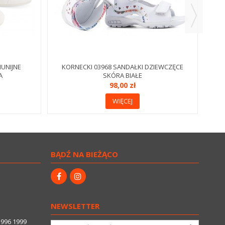
MUNIJNE
KORNECKI 03968 SANDAŁKI DZIEWCZĘCE
A
SKÓRA BIAŁE
98,00 zł
WIĘCEJ
BĄDŹ NA BIEŻĄCO
NEWSLETTER
3996 1999