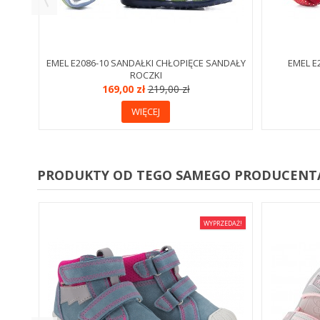
EMEL E2086-10 SANDAŁKI CHŁOPIĘCE SANDAŁY
EMEL E
ROCZKI
169,00 zł
219,00 zł
WIĘCEJ
PRODUKTY OD TEGO SAMEGO PRODUCENT
EDAŻ!
WYPRZEDAŻ!
CE