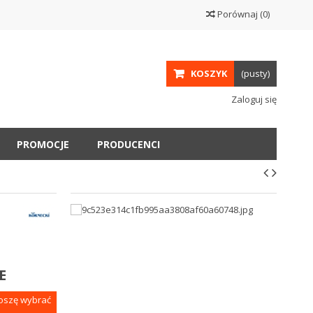
Porównaj
(
0
)
KOSZYK
(pusty)
Zaloguj się
PROMOCJE
PRODUCENCI
E
roszę wybrać