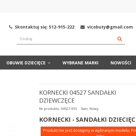
Skontaktuj się: 512-915-222
vicobuty@gmail.com
OBUWIE DZIECIĘCE
WYBRANE MARKI
NOWOŚCI
KORNECKI 04527 SANDAŁKI
DZIEWCZĘCE
Nr produktu:
04527-935
Stan:
Nowy
KORNECKI - SANDAŁKI DZIECIĘC
Produkt nie jest dostępny w wybranym modelu. P
inny.