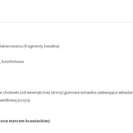
a lakierowana (fragmenty kwiatka)
a, komfortowa
ronie cholewki (od wewnętrznej strony) gumowa wstawka ułatwiająca wkłada
widłowej pozycji
zone metrem krawieckim
):