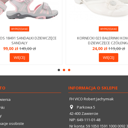
WYPRZEDANE
WYPRZEDANE
S 18491 SANDAŁKI DZIEWCZĘCE
KORNECKI 023 BALERINKI KO
SANDAŁY
DZIEWCZĘCE CZÓŁENK
99,00 zł
149,00 zł
24,00 zł
119,00 zł
WIĘCEJ
WIĘCEJ
TO
INFORMACJA O SKLEPIE
FH VICO Robert Jachymiak
wienia
Parkowa 5
nki
42-400 Zawiercie
y
NIP: 649-111-01-48
macje osobiste
Nr konta: 59 1050 1591 1000 0092 