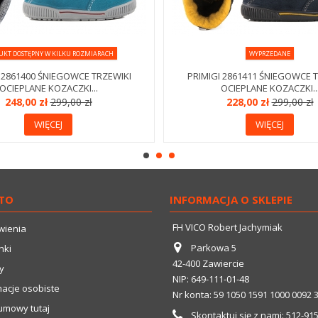
UKT DOSTĘPNY W KILKU ROZMIARACH
WYPRZEDANE
 2861400 ŚNIEGOWCE TRZEWIKI
PRIMIGI 2861411 ŚNIEGOWCE 
OCIEPLANE KOZACZKI...
OCIEPLANE KOZACZKI..
248,00 zł
299,00 zł
228,00 zł
299,00 zł
WIĘCEJ
WIĘCEJ
TO
INFORMACJA O SKLEPIE
FH VICO Robert Jachymiak
wienia
Parkowa 5
nki
42-400 Zawiercie
y
NIP: 649-111-01-48
macje osobiste
Nr konta: 59 1050 1591 1000 0092 
umowy tutaj
Skontaktuj się z nami:
512-91