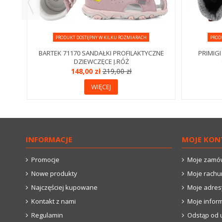
PRODUKT DOSTĘPNY W KILKU ROZMIARACH
PROD
BARTEK 71170 SANDAŁKI PROFILAKTYCZNE
PRIMIGI
DZIEWCZĘCE J.RÓŻ
148,00 zł
219,00 zł
WIĘCEJ
INFORMACJE
MOJE KON
Promocje
Moje zamó
Nowe produkty
Moje rachu
Najczęściej kupowane
Moje adres
Kontakt z nami
Moje infor
Regulamin
Odstąp od 