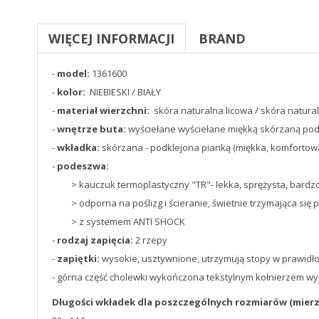
WIĘCEJ INFORMACJI
BRAND
-
model:
1361600
-
kolor:
NIEBIESKI / BIAŁY
-
materiał wierzchni:
skóra naturalna licowa / skóra natural
-
wnętrze buta:
wyściełane wyściełane miękką skórzaną po
-
wkładka:
skórzana - podklejona pianką (miękka, komfortow
-
podeszwa:
> kauczuk termoplastyczny "TR"- lekka, sprężysta, bardzo 
> odporna na poślizg i ścieranie, świetnie trzymająca się 
> z systemem ANTI SHOCK
-
rodzaj zapięcia:
2 rzepy
-
zapiętki:
wysokie, usztywnione, utrzymują stopy w prawidło
- górna część cholewki wykończona tekstylnym kołnierzem wyp
Długości wkładek dla poszczególnych rozmiarów (mierz