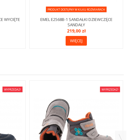
PRODUKT DOSTĘPNY W KILKU ROZMIARACH
CE WYCIĘTE
EMEL E2568B-1 SANDAŁKI DZIEWCZĘCE
SANDAŁY
219,00 zł
WIĘCEJ
WYPRZEDAŻ!
WYPRZEDAŻ!