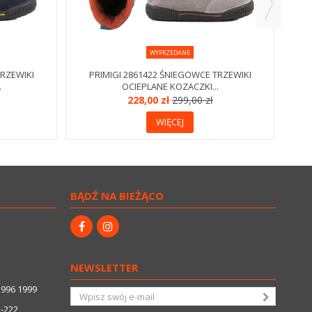
WYPRZEDANE
TRZEWIKI
PRIMIGI 2861422 ŚNIEGOWCE TRZEWIKI
.
OCIEPLANE KOZACZKI...
228,00 zł
299,00 zł
WIĘCEJ
BĄDŹ NA BIEŻĄCO
NEWSLETTER
3996 1999
5-222