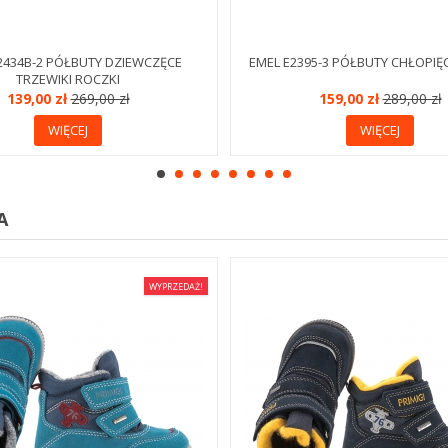
2434B-2 PÓŁBUTY DZIEWCZĘCE
EMEL E2395-3 PÓŁBUTY CHŁOPIĘ
TRZEWIKI ROCZKI
139,00 zł
269,00 zł
159,00 zł
289,00 zł
WIĘCEJ
WIĘCEJ
A
WYPRZEDAŻ!