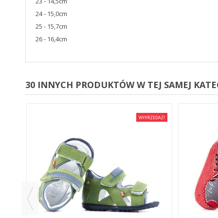
23 - 14,5cm
24 - 15,0cm
25 - 15,7cm
26 - 16,4cm
30 INNYCH PRODUKTÓW W TEJ SAMEJ KATEG
EDAŻ!
WYPRZEDAŻ!
E