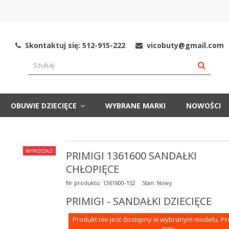
Skontaktuj się: 512-915-222
vicobuty@gmail.com
OBUWIE DZIECIĘCE
WYBRANE MARKI
NOWOŚCI
WYPRZEDAŻ!
PRIMIGI 1361600 SANDAŁKI
CHŁOPIĘCE
Nr produktu:
1361600-152
Stan:
Nowy
PRIMIGI - SANDAŁKI DZIECIĘCE
Produkt nie jest dostępny w wybranym modelu. P
inny.