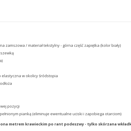
na zamszowa / materiał tekstylny - górna część zapiętka (kolor biały)
dszewką
a)
elastyczna w okolicy śródstopia
podłoża
wej pozycji
ełnionym pianką (eliminuje ewentualne uciski i zapobiega otarciom)
ona metrem krawieckim po rant podeszwy - tylko skórzana wkładk