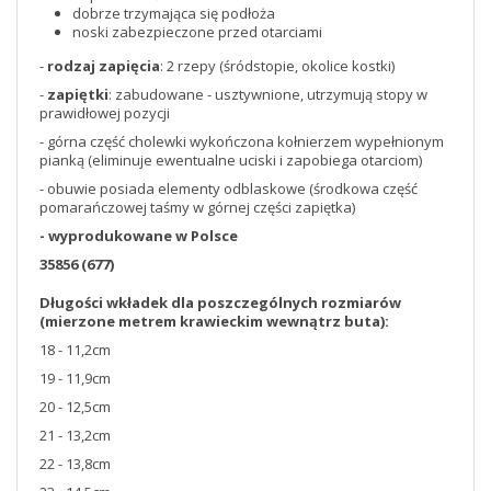
dobrze trzymająca się podłoża
noski zabezpieczone przed otarciami
-
rodzaj zapięcia
: 2 rzepy (śródstopie, okolice kostki)
-
zapiętki
: zabudowane - usztywnione, utrzymują stopy w
prawidłowej pozycji
- górna część cholewki wykończona kołnierzem wypełnionym
pianką (eliminuje ewentualne uciski i zapobiega otarciom)
- obuwie posiada elementy odblaskowe (środkowa część
pomarańczowej taśmy w górnej części zapiętka)
- wyprodukowane w Polsce
35856 (677)
Długości wkładek dla poszczególnych rozmiarów
(mierzone metrem krawieckim wewnątrz buta):
18 - 11,2cm
19 - 11,9cm
20 - 12,5cm
21 - 13,2cm
22 - 13,8cm