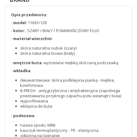
Opis przedmiotu:
-
model
: 11691/128
-
kolor:
SZARY / BIAŁY / POMARAŃCZOWY FLUO
-
materiał wierzchni
:
skóra naturalna nubuk (szary)
skóra naturalna licowa (biały)
-
wnętrze buta
: wyściełane miękką skórzaną podszewką
-
wkładka
:
dwuwarstwowa: skóra podklejona pianką - miękka,
komfortowa
B-FRESH - antygrzybiczna i antybakteryjna (zapobiega
powstawaniu przykrego zapachu potu wewnątrz buta)
wyprofilowana
wklejona do buta
-
podeszwa
:
nazwa spodu: MINI
kauczuk termoplastyczny - TR - elastyczna
odporna na ścieranie