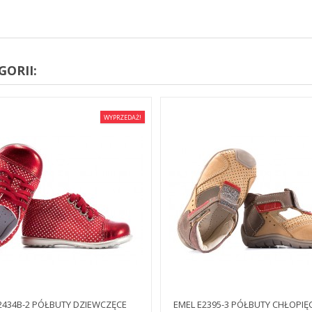
ORII:
WYPRZEDAŻ!
2434B-2 PÓŁBUTY DZIEWCZĘCE
EMEL E2395-3 PÓŁBUTY CHŁOPIĘ