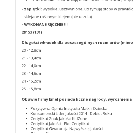
- zapiętki:
wysokie, usztywnione, utrzymują stopy w prawidło
- sklejane roślinnym klejem (nie uczula)
- WYKONANE RĘCZNIE !!!
29153 (131)
Długości wkładek dla poszczególnych rozmiarów
(mier
20 - 12,8cm
21 - 13,4cm
22 - 14,0cm
23 - 14,6cm
24 - 15,2cm
25 - 15,8cm
Obuwie firmy Emel posiada liczne nagrody, wyróżnienia i
Pozytywna Opinia Instytutu Matki i Dziecka
Konsumencki Lider Jakości 2014 - Debiut Roku
Certyfikat Znak Jakości KidZone
Certyfikat Jakości - Eko Certyfikat
Certyfikat Gwarancja Najwyższej Jakości