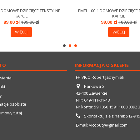
0 DOMOWE DZIECIĘCE TEKSTYLNE
EMEL 100-1 DOMOWE DZIECIĘCE 
KAPCIE
KAPCIE
89,00 zł
109,00 zł
99,00 zł
109,00 zł
WIĘCEJ
WIĘCEJ
TO
INFORMACJA O SKLEPIE
FH VICO Robert Jachymiak
wienia
Parkowa 5
nki
42-400 Zawiercie
y
NIP: 649-111-01-48
macje osobiste
Nr konta: 59 1050 1591 1000 0092 
umowy tutaj
Skontaktuj się z nami:
512-91
E-mail:
vicobuty@gmail.com