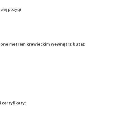
wej pozycji
zone metrem krawieckim wewnątrz buta)
:
 certyfikaty: