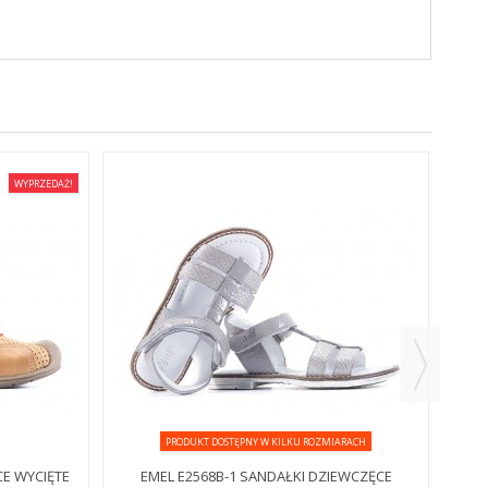
WYPRZEDAŻ!
PRODUKT DOSTĘPNY W KILKU ROZMIARACH
CE WYCIĘTE
EMEL E2568B-1 SANDAŁKI DZIEWCZĘCE