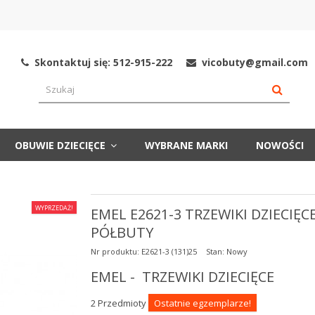
Skontaktuj się: 512-915-222
vicobuty@gmail.com
OBUWIE DZIECIĘCE
WYBRANE MARKI
NOWOŚCI
WYPRZEDAŻ!
EMEL E2621-3 TRZEWIKI DZIECIĘC
PÓŁBUTY
Nr produktu:
E2621-3 (131)25
Stan:
Nowy
EMEL - TRZEWIKI DZIECIĘCE
2
Przedmioty
Ostatnie egzemplarze!