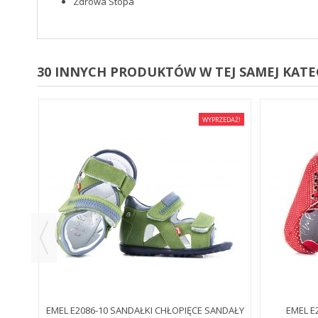
Zdrowa Stopa
30 INNYCH PRODUKTÓW W TEJ SAMEJ KATEG
EDAŻ!
WYPRZEDAŻ!
E
EMEL E2086-10 SANDAŁKI CHŁOPIĘCE SANDAŁY
EMEL E