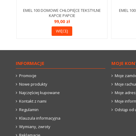
EMEL 100 DOMOWE CHŁOPIĘCE TEKSTYLNE
EMEL 10
KAPCIE PAPCIE
99,00 zł
WIĘCEJ
INFORMACJE
MOJE KON
Promocje
Moje zamó
Nowe produkty
Moje rachu
Najczęściej kupowane
Moje adres
Kontakt z nami
Moje infor
Regulamin
Odstąp od 
Klauzula informacyjna
Wymiany, zwroty
Reklamacje