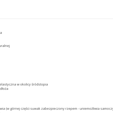
ła
ralnej
elastyczna w okolicy śródstopia
odłoża
wia (w górnej części suwak zabezpieczony rzepem - uniemożliwia samocz
y