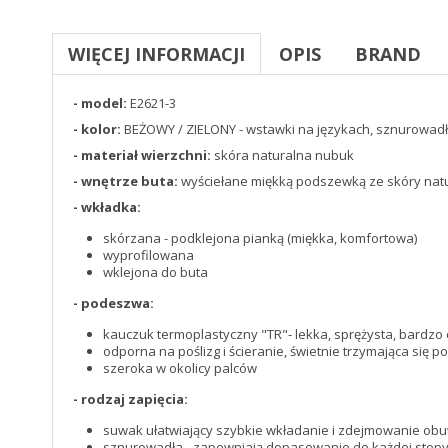
WIĘCEJ INFORMACJI
OPIS
BRAND
- model:
E2621-3
- kolor:
BEŻOWY / ZIELONY - wstawki na językach, sznurowad
- materiał wierzchni:
skóra naturalna nubuk
- wnętrze buta:
wyściełane miękką podszewką ze skóry natu
- wkładka:
skórzana - podklejona pianką (miękka, komfortowa)
wyprofilowana
wklejona do buta
- podeszwa:
kauczuk termoplastyczny "TR"- lekka, sprężysta, bardzo 
odporna na poślizg i ścieranie, świetnie trzymająca się p
szeroka w okolicy palców
- rodzaj zapięcia:
suwak ułatwiający szybkie wkładanie i zdejmowanie obu
sznurowadła - zapewniają dopasowanie do każdej stop