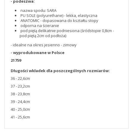
- podeszwa:
nazwa spodu: SARA
PU SOLE (polyurethane) - lekka, elastyczna
ANATOMIC - dopasowana do kształtu stopy
odporna na ścieranie
pod piętą delikatnie podniesiona (śródstopie 0,8cm -
pod piętą 2cm od podłoża)
- idealne na okres jesienno - zimowy
- wyprodukowane w Polsce
21759
Długości wkładek dla poszczególnych rozmiarów:
36 - 22,6cm
37 - 23,2cm
38 - 23,8cm
39 - 24,4cm
40 - 25,0cm
41 - 25,6cm