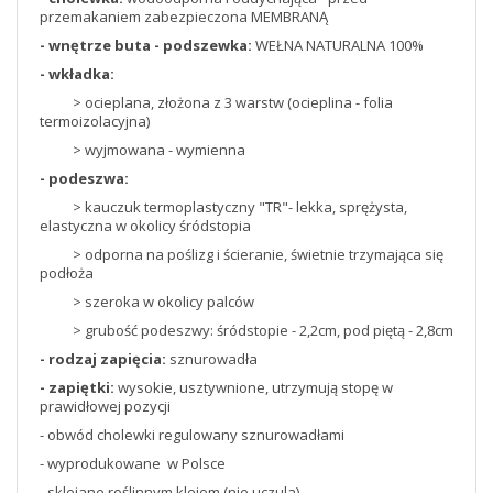
przemakaniem zabezpieczona MEMBRANĄ
- wnętrze buta - podszewka:
WEŁNA NATURALNA 100%
- wkładka:
> ocieplana, złożona z 3 warstw (ocieplina - folia
termoizolacyjna)
> wyjmowana - wymienna
- podeszwa:
> kauczuk termoplastyczny "TR"- lekka, sprężysta,
elastyczna w okolicy śródstopia
> odporna na poślizg i ścieranie, świetnie trzymająca się
podłoża
> szeroka w okolicy palców
> grubość podeszwy: śródstopie - 2,2cm, pod piętą - 2,8cm
- rodzaj zapięcia:
sznurowadła
- zapiętki:
wysokie, usztywnione, utrzymują stopę w
prawidłowej pozycji
- obwód cholewki regulowany sznurowadłami
- wyprodukowane w Polsce
- sklejane roślinnym klejem (nie uczula)