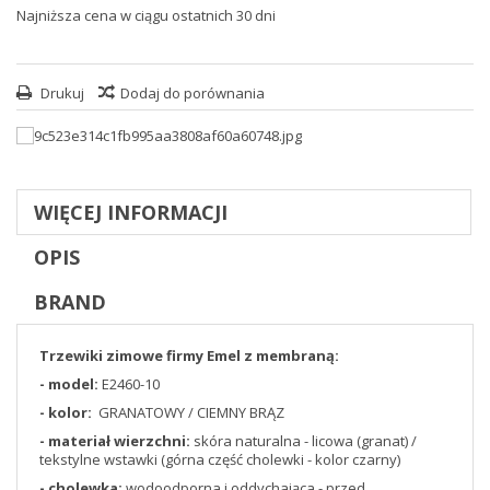
Najniższa cena w ciągu ostatnich 30 dni
Drukuj
Dodaj do porównania
WIĘCEJ INFORMACJI
OPIS
BRAND
Trzewiki zimowe firmy Emel z membraną:
- model:
E2460-10
- kolor:
GRANATOWY / CIEMNY BRĄZ
- materiał wierzchni:
skóra naturalna - licowa (granat) /
tekstylne wstawki (górna część cholewki - kolor czarny)
- cholewka:
wodoodporna i oddychająca - przed