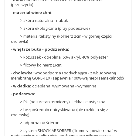
(przeszycia)
-
materiał wierzchni:
> skóra naturalna - nubuk
> skóra ekologiczna (przy podeszwie)
> materiał tekstylny (kołnierz 2cm - w górnej części
cholewki)
-
wnętrze buta - podszewka:
> kożuszek - ocieplina: 60% akryl, 40% polyester
> filcowy kołnierz (3cm)
-
cholewka:
wodoodporna i oddychająca - z wbudowaną
membraną GORE-TEX (zapewnia 100%-wą nieprzemakalność)
-
wkładka:
ocieplana, wyjmowana - wymienna
-
podeszwa:
> PU (poliuretan termiczny) - lekka i elastyczna
> bezpośrednio natryskiwana (nie rozkleja się z
cholewką)
> odporna na ścierani
> system SHOCK ABSORBER ("komora powietrzna" w
podeszwie w okolicy pięty pochłaniająca mikrowstrząsy